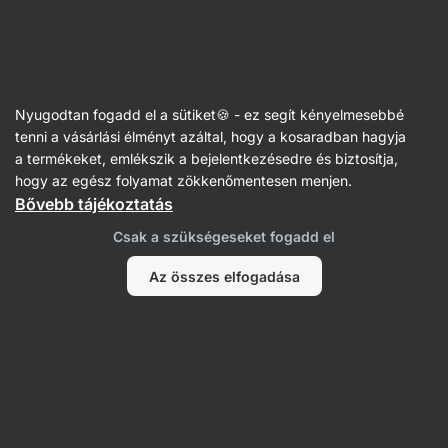
Vilgain
Receptek
Nyugodtan fogadd el a sütiket🍪 - ez segít kényelmesebbé
Mexico bowl tépett csirkével
tenni a vásárlási élményt azáltal, hogy a kosaradban hagyja
a termékeket, emlékszik a bejelentkezésedre és biztosítja,
Lea Půčková
hogy az egész folyamat zökkenőmentesen menjen.
Bővebb tájékoztatás
30 perc
Megosztás
Kommentek
2
112
942
Csak a szükségeseket fogadd el
Az összes elfogadása