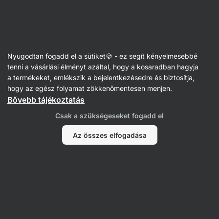
Vilgain
Kategóriák cél szerint
Nyugodtan fogadd el a sütiket🍪 - ez segít kényelmesebbé
tenni a vásárlási élményt azáltal, hogy a kosaradban hagyja
a termékeket, emlékszik a bejelentkezésedre és biztosítja,
hogy az egész folyamat zökkenőmentesen menjen.
Bővebb tájékoztatás
Csak a szükségeseket fogadd el
Ízületek
Haj, bőr és
Tel
köröm
Re
Emésztés
Izomnövelés
Az összes elfogadása
Szűrés
1
Magas fehérjetartalmú
Az összes szűrő törlése
Termékek:
31
Rendezés
:
Alapértelmezett