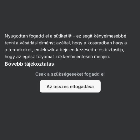
Vilgain
Fehérjeporok
Nyugodtan fogadd el a sütiket🍪 - ez segít kényelmesebbé
Kazein fehérjék / éjszakai
tenni a vásárlási élményt azáltal, hogy a kosaradban hagyja
a termékeket, emlékszik a bejelentkezésedre és biztosítja,
fehérjék
hogy az egész folyamat zökkenőmentesen menjen.
Bővebb tájékoztatás
Csak a szükségeseket fogadd el
Az összes elfogadása
Micelláris
Kazeinátok
kazeinek
Szűrés