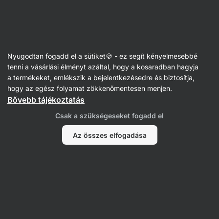
Vilgain
Konzervek
Nyugodtan fogadd el a sütiket🍪 - ez segít kényelmesebbé
Készételek és levesek
tenni a vásárlási élményt azáltal, hogy a kosaradban hagyja
a termékeket, emlékszik a bejelentkezésedre és biztosítja,
hogy az egész folyamat zökkenőmentesen menjen.
Bővebb tájékoztatás
Szűrés
Csak a szükségeseket fogadd el
Termékek:
6
Rendezés
:
Alapértelmezett
Az összes elfogadása