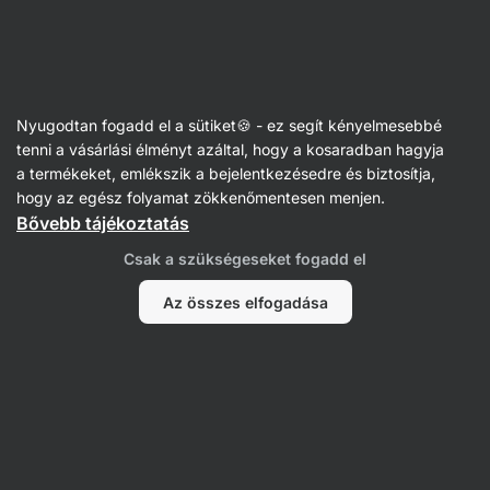
Vilgain
Gabonapelyhek
Nyugodtan fogadd el a sütiket🍪 - ez segít kényelmesebbé
Kásák
tenni a vásárlási élményt azáltal, hogy a kosaradban hagyja
a termékeket, emlékszik a bejelentkezésedre és biztosítja,
hogy az egész folyamat zökkenőmentesen menjen.
Bővebb tájékoztatás
Csak a szükségeseket fogadd el
Az összes elfogadása
Köleskása
Hajdinakásák
Zabkásák
Rizskásák
Szűrés