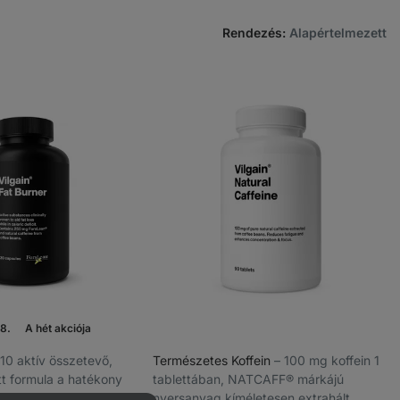
Rendezés
:
Alapértelmezett
8.
A hét akciója
–⁠ 10 aktív összetevő,
Természetes Koffein
⁠–⁠ 100 mg koffein 1
t formula a hatékony
tablettában, NATCAFF® márkájú
-anyagcsere
nyersanyag kíméletesen extrahált