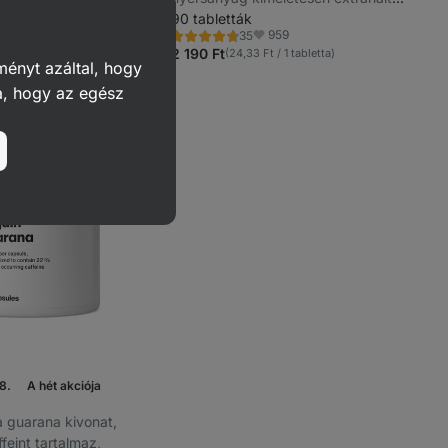
kávébabból, támogatja a fizikai és
90 tabletták
1749
959
35
szellemi teljesítményt
Értékelés
vencek
Kedvencek
4.6/5,
t
2 190 Ft
(51,28 Ft / 1 kapszula)
(24,33 Ft / 1 tabletta)
35
ményt azáltal, hogy
recenzję
a, hogy az egész
8.
A hét akciója
zta guarana kivonat,
feint tartalmaz,