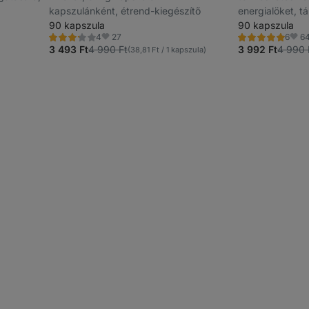
kapszulánként, étrend-kiegészítő
energialöket, t
90 kapszula
és a koncentrác
90 kapszula
27
6
4
6
Értékelés
Értékelés
Kedvencek
Kedv
3.3/5,
5.0/5,
3 493 Ft
4 990 Ft
3 992 Ft
4 990 
(38,81 Ft / 1 kapszula)
4
6
recenzję
recenzję