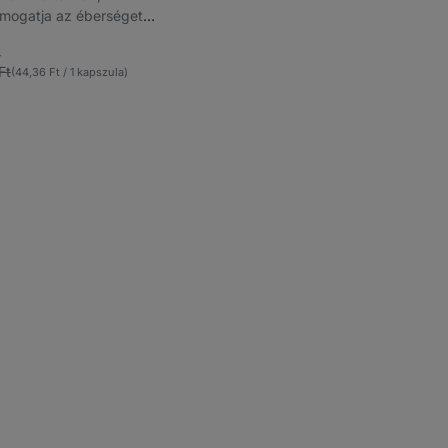
ámogatja az éberséget
iót
4
encek
Ft
(44,36 Ft / 1 kapszula)