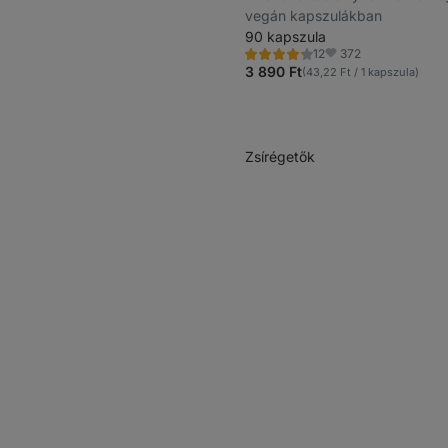
vegán kapszulákban
90 kapszula
372
12
Értékelés
Kedvencek
4.2/5,
3 890 Ft
(43,22 Ft / 1 kapszula)
12
recenzję
Zsírégetők