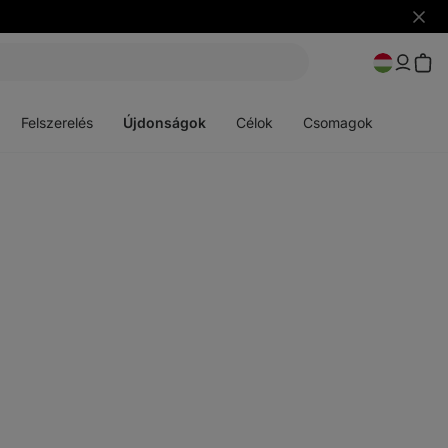
Figye
elrejt
Menü
Menü
megnyitása
megnyitása
Felszerelés
Újdonságok
Célok
Csomagok