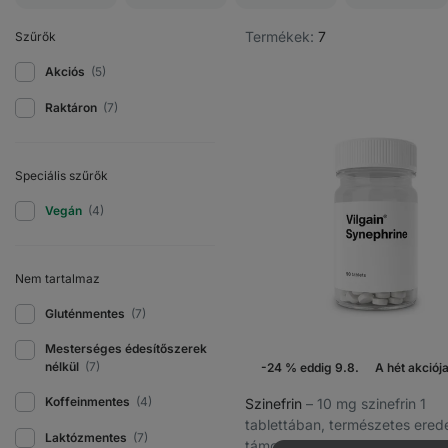
Termékek:
7
Szűrők
Akciós
(5)
Raktáron
(7)
Speciális szűrők
Vegán
(4)
Nem tartalmaz
Gluténmentes
(7)
Mesterséges édesítőszerek
nélkül
(7)
-24 % eddig 9.8.
A hét akciój
Koffeinmentes
(4)
Szinefrin
⁠–⁠ 10 mg szinefrin 1
tablettában, természetes ered
Laktózmentes
(7)
támogatja a lipid- és szénhidrá