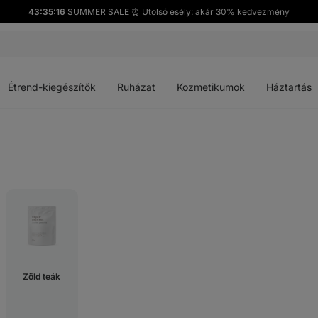
43:35:15
SUMMER SALE ⏰ Utolsó esély: akár 30% kedvezmény
Menü
Menü
Menü
Menü
megnyitása
megnyitása
megnyitása
megnyitása
Étrend-kiegészítők
Ruházat
Kozmetikumok
Háztartás
Zöld teák