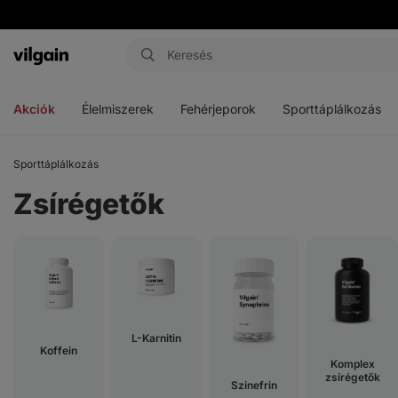
Vilgain
Menü
Menü
Menü
megnyitása
megnyitása
megnyitása
Akciók
Élelmiszerek
Fehérjeporok
Sporttáplálkozás
Sporttáplálkozás
Zsírégetők
L-Karnitin
Koffein
Komplex
zsírégetők
Szinefrin