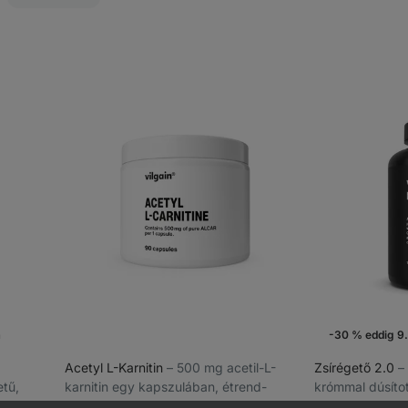
a
-30 % eddig 9.
Acetyl L-Karnitin
⁠–⁠ 500 mg acetil-L-
Zsírégető 2.0
⁠
etű,
karnitin egy kapszulában, étrend-
krómmal dúsítot
t-
kiegészítő
makrotápanyag