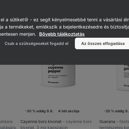
90 kapszula
támogatására
120 kapszula
631
5
33
Értékelés
Értékelés
Kedvencek
Ked
5.0/5,
4.3/5,
5 490 Ft
6 153 Ft
8 790 F
etta)
(61 Ft / 1 kapszula)
5
33
 a sütiket🍪 - ez segít kényelmesebbé tenni a vásárlási él
recenzję
recenzję
a a termékeket, emlékszik a bejelentkezésedre és biztosítj
mentesen menjen.
Bővebb tájékoztatás
Csak a szükségeseket fogadd el
Az összes elfogadása
-30 % eddig 9.8.
A hét akciója
-20 % eddig 9.
hatásos
Cayenne bors kivonat
⁠–⁠ cayenne bors
Guarana
⁠–⁠ tis
ogatására,
kivonat, 3 mg kapszaicin
természetes kof