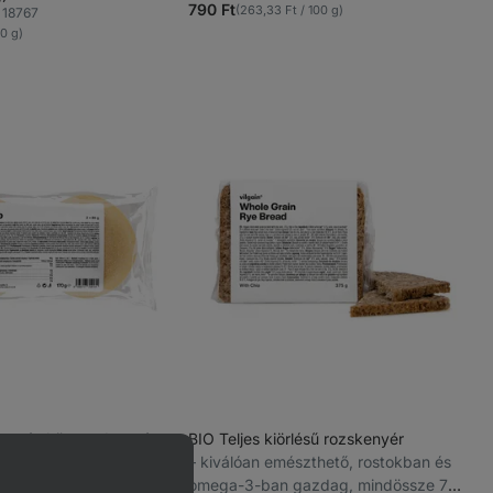
4.4/5,
790 Ft
(263,33 Ft / 100 g)
18767
edvencek
807
00 g)
recenzję
 Lágy és könnyed textúra,
BIO Teljes kiörlésű rozskenyér
, tartósítószerek nélkül
⁠–⁠ kiválóan emészthető, rostokban és
)
omega-3-ban gazdag, mindössze 7