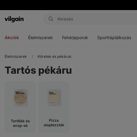
Vilgain
Menü
Menü
Menü
megnyitása
megnyitása
megnyitása
Akciók
Élelmiszerek
Fehérjeporok
Sporttáplálkozás
Élelmiszerek
Köretek és pékáruk
Tartós pékáru
Pizza
Tortillák és
alaptészták
wrap-ek