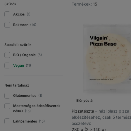
Termékek:
15
Szűrők
Akciós
(1)
Raktáron
(14)
Speciális szűrők
BIO / Organic
(5)
Vegán
(11)
Nem tartalmaz
Gluténmentes
(1)
Előnyös ár
Mesterséges édesítőszerek
Pizzatészta
⁠–⁠ házi olasz pizza
nélkül
(15)
elkészítéséhez, csak 5 termés
Laktózmentes
(15)
összetevő
280 g (2 x 140 g)