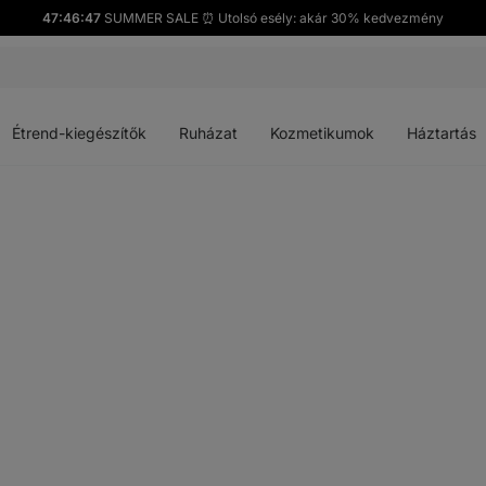
47:46:46
SUMMER SALE ⏰ Utolsó esély: akár 30% kedvezmény
Menü
Menü
Menü
Menü
megnyitása
megnyitása
megnyitása
megnyitása
Étrend-kiegészítők
Ruházat
Kozmetikumok
Háztartás