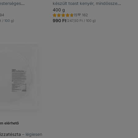
esterséges
készült toast kenyér, mindössze
nélkül
5 összetevőből
400 g
94
162
15
Értékelés
vencek
Kedvencek
4.8/5,
990 Ft
 / 100 g)
(247,50 Ft / 100 g)
15
recenzję
m elérhető
izzatészta
⁠–⁠ légiesen