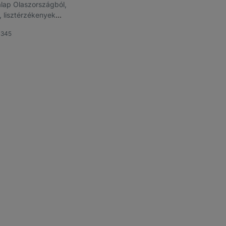
lap Olaszországból,
, lisztérzékenyek
almas
1345
dvencek