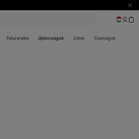
Figye
elrejt
Menü
Menü
megnyitása
megnyitása
Felszerelés
Újdonságok
Célok
Csomagok