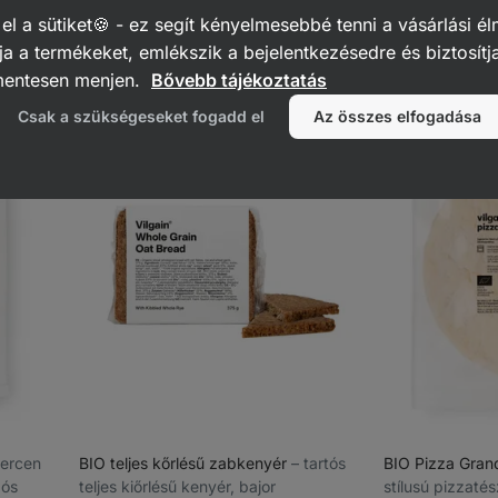
112
kézműves gyártás, puha állag,
400 g
Értékelés
Ke
 a sütiket🍪 - ez segít kényelmesebbé tenni a vásárlási él
4.7/5,
790 Ft
(464,71 Ft /
2939
76
tartósítószer nélkül
Értékelés
Kedvencek
112
a a termékeket, emlékszik a bejelentkezésedre és biztosítj
4.8/5,
1 490 Ft
(372,50 Ft / 100 g)
recenzję
76
mentesen menjen.
Bővebb tájékoztatás
recenzję
Csak a szükségeseket fogadd el
Az összes elfogadása
percen
BIO teljes kőrlésű zabkenyér
⁠–⁠ tartós
BIO Pizza Gra
gós
teljes kiőrlésű kenyér, bajor
stílusú pizzaté