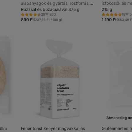
alapanyagok és gyártás, rostforrás,
ízfokozók és m
tartósítószer nélkül
Rozzsal és búzacsírával 375 g
adalékanyagok 
215 g
830
5
29
18
Értékelés
Értékelés
Kedvencek
Ked
4.5/5,
4.7/5,
890 Ft
1 190 Ft
(237,33 Ft / 100 g)
(553,49 Ft
29
18
recenzję
recenzję
a
Átmenetileg ne
 ultra
Fehér toast kenyér magvakkal és
Gluténmentes p