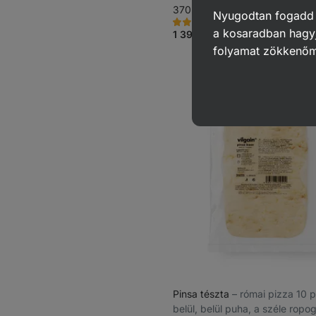
370 g
Nyugodtan fogadd el
9063
374
Értékelés
Kedvencek
a kosaradban hagyj
4.8/5,
1 390 Ft
(375,68 Ft / 100 g)
374
folyamat zökkenő
recenzję
Pinsa tészta
⁠–⁠ római pizza 10 
belül, belül puha, a széle ropo