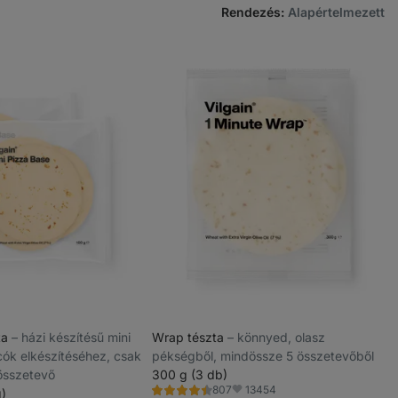
Rendezés
:
Alapértelmezett
ta
⁠–⁠ házi készítésű mini
Wrap tészta
⁠–⁠ könnyed, olasz
cók elkészítéséhez, csak
pékségből, mindössze 5 összetevőből
összetevő
300 g (3 db)
13454
807
g)
Értékelés
Kedvencek