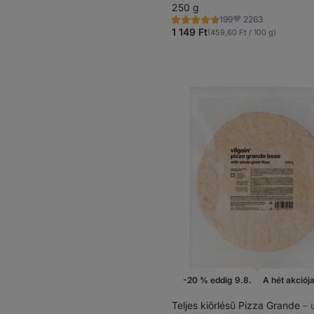
250 g
2263
199
Értékelés
Kedvencek
4.7/5,
1 149 Ft
(459,60 Ft / 100 g)
199
recenzję
-20 % eddig 9.8.
A hét akciój
Teljes kiőrlésű Pizza Grande
⁠–⁠