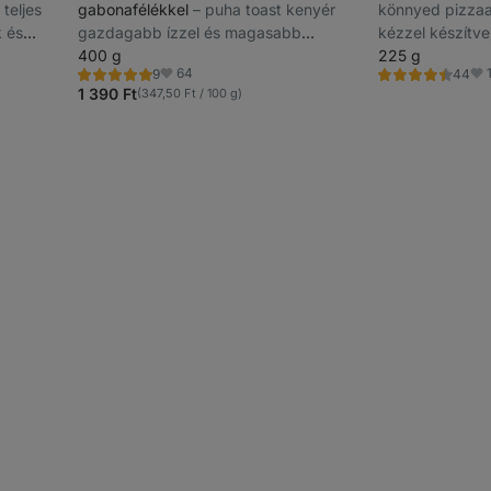
teljes
gabonafélékkel
⁠–⁠ puha toast kenyér
könnyed pizzaa
k és
gazdagabb ízzel és magasabb
kézzel készítve
lkül
rosttartalommal, héj nélkül
400 g
számára is alk
225 g
64
9
44
Értékelés
Értékelés
Kedvencek
Ke
4.9/5,
4.5/5,
1 390 Ft
(347,50 Ft / 100 g)
9
44
recenzję
recenzję