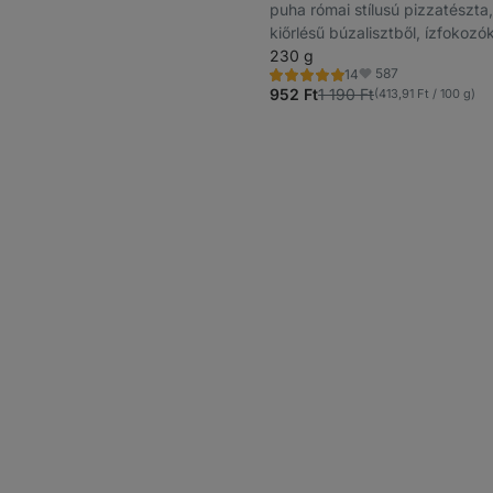
puha római stílusú pizzatészta, 
kiőrlésű búzalisztből, ízfokozó
mesterséges adalékanyagok né
230 g
587
14
Értékelés
Kedvencek
4.9/5,
952 Ft
1 190 Ft
(413,91 Ft / 100 g)
14
recenzję