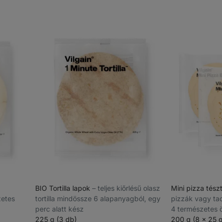
BIO Tortilla lapok
⁠–⁠ teljes kiőrlésű olasz
Mini pizza tész
zetes
tortilla mindössze 6 alapanyagból, egy
pizzák vagy ta
perc alatt kész
4 természetes 
225 g (3 db)
200 g (8 x 25 