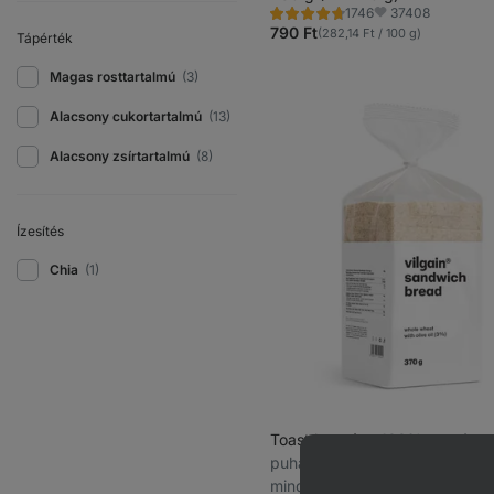
37408
1746
Értékelés
Kedvencek
4.8/5,
790 Ft
(282,14 Ft / 100 g)
Tápérték
1746
recenzję
Magas rosttartalmú
(3)
Alacsony cukortartalmú
(13)
Alacsony zsírtartalmú
(8)
Ízesítés
Chia
(1)
Toast kenyér
⁠–⁠ 100% természe
puha, teljes kiőrlésű pirítóskeny
mindössze 7 összetevőből