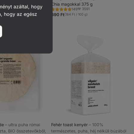
3903
összetevőből
Chia magokkal 375 g
dvencek
ményt azáltal, hogy
 100 g)
3591
149
Értékelés
Kedvencek
a, hogy az egész
4.6/5,
690 Ft
(184 Ft / 100 g)
149
recenzję
nde
⁠–⁠ ultra puha római
Fehér toast kenyér
⁠–⁠ 100%
szta, BIO összetevőkből,
természetes, puha, héj nélküli búzából