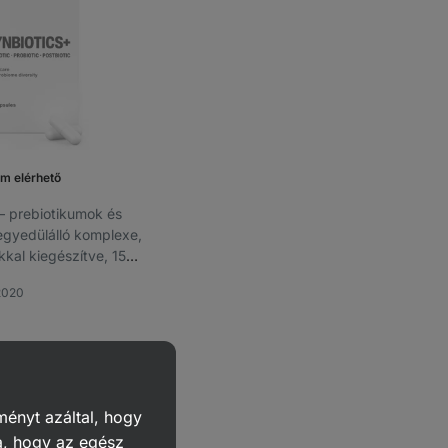
m elérhető
⁠–⁠ prebiotikumok és
egyedülálló komplexe,
kal kiegészítve, 15
s 50 milliárd CFU-val.
2020
vencek
ményt azáltal, hogy
a, hogy az egész