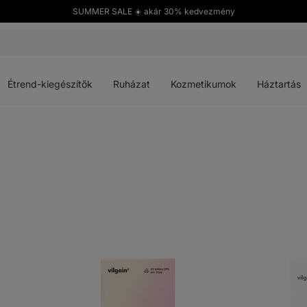
SUMMER SALE ☀️ akár 30% kedvezmény
Menü
Menü
Menü
Menü
megnyitása
megnyitása
megnyitása
megnyitása
Étrend-kiegészítők
Ruházat
Kozmetikumok
Háztartás