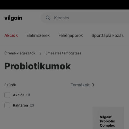
Vilgain
Menü
Menü
Menü
megnyitása
megnyitása
megnyitása
Akciók
Élelmiszerek
Fehérjeporok
Sporttáplálkozás
Étrend-kiegészítők
Emésztés támogatása
Probiotikumok
Termékek:
3
Szűrők
Akciós
(1)
Raktáron
(2)