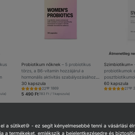
a
Átmenetileg ne
tikus
Probiotikum nőknek
⁠–⁠ 5 probiotikus
Szimbiotikum+
törzs, a B6-vitamin hozzájárul a
probiotikumok 
n
hormonális aktivitás szabályozásához,
posztbiotikumok
áfonyakivonat hozzájárul a húgyúti
30 kapszula
probiotikus törz
60 kapszula
1869
22
27
rendszer normál működéséhez
Értékelés
Értékelés
Kedvencek
Ked
4.7/5,
5.0/5,
5 490 Ft
zula)
(183 Ft / 1 kapszula)
22
27
recenzję
recenzję
s probiotikumok a bél egészségéért
 a sütiket🍪 - ez segít kényelmesebbé tenni a vásárlási él
a a termékeket, emlékszik a bejelentkezésedre és biztosítj