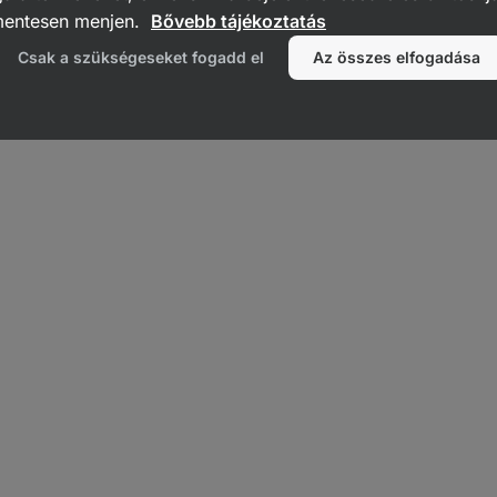
t elősegítő élő mikroorganizmusok, amelyek természetes módon for
mentesen menjen.
Bővebb tájékoztatás
roflóra
részét képezik. A legismertebb probiotikus kultúrák a
laktob
Csak a szükségeseket fogadd el
Az összes elfogadása
amint a
bifidobaktériumok
, amelyek pozitívan befolyásolják termész