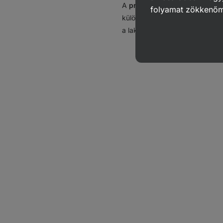
A
probiotikumok
az egészsége
folyamat zökkenő
különösen a bélben, ahol a
mik
a laktózt és más cukrokat, val