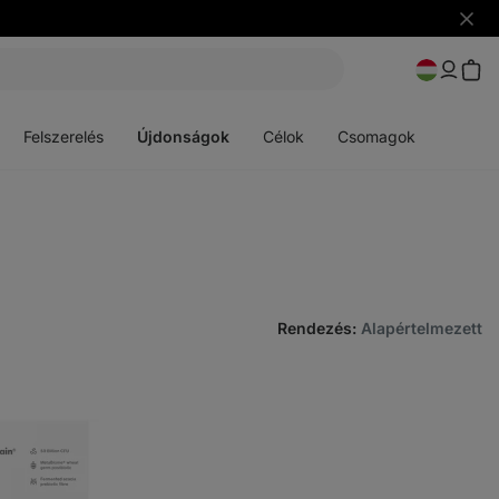
Figye
elrejt
Menü
Menü
megnyitása
megnyitása
Felszerelés
Újdonságok
Célok
Csomagok
Rendezés
:
Alapértelmezett