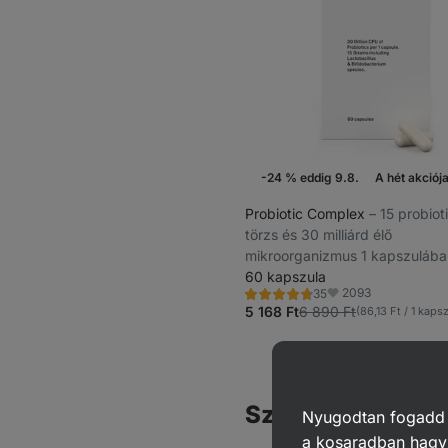
-24 % eddig 9.8.
A hét akciój
Probiotic Complex
⁠–⁠ 15 probio
törzs és 30 milliárd élő
mikroorganizmus 1 kapszulába
60 kapszula
2093
35
Értékelés
Kedvencek
4.6/5,
5 168 Ft
6 890 Ft
(86,13 Ft / 1 kaps
35
recenzję
Szinbiotikumok é
Nyugodtan fogadd el
a kosaradban hagyj