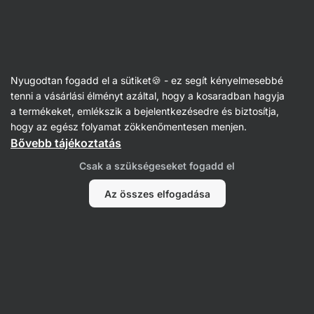
Vilgain
Sporttáplálkozás
Nyugodtan fogadd el a sütiket🍪 - ez segít kényelmesebbé
Gainerek és szénhidrátok
tenni a vásárlási élményt azáltal, hogy a kosaradban hagyja
a termékeket, emlékszik a bejelentkezésedre és biztosítja,
hogy az egész folyamat zökkenőmentesen menjen.
Bővebb tájékoztatás
Csak a szükségeseket fogadd el
Az összes elfogadása
Dextróz/glükóz
Energiazselé
Szűrés
Rendezés