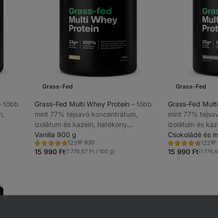
Grass-Fed
Grass-Fed
⁠–⁠ több
Grass-Fed Multi Whey Protein
⁠–⁠ több
Grass-Fed Mult
m,
mint 77% tejsavó koncentrátum,
mint 77% tejsa
izolátum és kazein, hatékony
izolátum és kaz
szan
közvetlenül edzés után és hosszan
Vanília 900 g
közvetlenül ed
Csokoládé és 
830
123
122
án
tartó fehérjehiány esetén, tisztán
tartó fehérjehiá
Értékelés
Értékelés
Kedvencek
Ke
4.7/5,
4.5/5,
15 990 Ft
15 990 Ft
(1 776,67 Ft / 100 g)
(1 776,6
természetes formula, sztíviával
természetes for
123
122
recenzję
recenzję
édesítve
édesítve