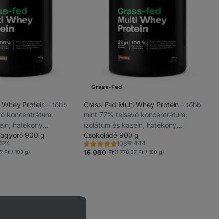
Grass-Fed
i Whey Protein
⁠–⁠ több
Grass-Fed Multi Whey Protein
⁠–⁠ több
vó koncentrátum,
mint 77% tejsavó koncentrátum,
ein, hatékony
izolátum és kazein, hatékony
zés után és hosszan
mogyoró 900 g
közvetlenül edzés után és hosszan
Csokoládé 900 g
624
444
108
ny esetén, tisztán
tartó fehérjehiány esetén, tisztán
Értékelés
dvencek
Kedvencek
4.6/5,
15 990 Ft
7 Ft / 100 g)
(1 776,67 Ft / 100 g)
mula, sztíviával
természetes formula, sztíviával
108
recenzję
édesítve