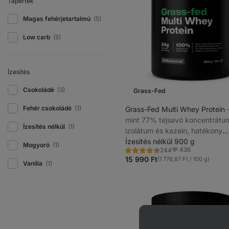
Tápérték
Magas fehérjetartalmú
(5)
Low carb
(5)
Ízesítés
Csokoládé
(3)
Grass-Fed
Fehér csokoládé
(1)
Grass-Fed Multi Whey Protein
mint 77% tejsavó koncentrátu
Ízesítés nélkül
(1)
izolátum és kazein, hatékony
közvetlenül edzés után és hos
Ízesítés nélkül 900 g
Mogyoró
(1)
436
244
tartó fehérjehiány esetén, tiszt
Értékelés
Kedvencek
4.4/5,
15 990 Ft
(1 776,67 Ft / 100 g)
természetes formula, sztíviával
Vanília
(1)
244
recenzję
édesítve