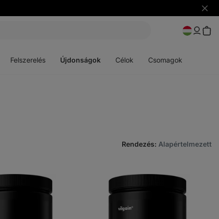
Figye
elrejt
Menü
Menü
megnyitása
megnyitása
Felszerelés
Újdonságok
Célok
Csomagok
Rendezés
:
Alapértelmezett