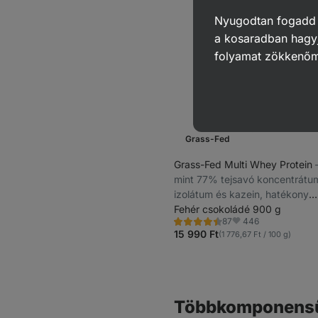
Nyugodtan fogadd el
a kosaradban hagyj
folyamat zökkenő
Grass-Fed
Grass-Fed Multi Whey Protein
mint 77% tejsavó koncentrátu
izolátum és kazein, hatékony
közvetlenül edzés után és hos
Fehér csokoládé 900 g
446
87
tartó fehérjehiány esetén, tiszt
Értékelés
Kedvencek
4.4/5,
15 990 Ft
(1 776,67 Ft / 100 g)
természetes formula, sztíviával
87
recenzję
édesítve
Többkomponensű 