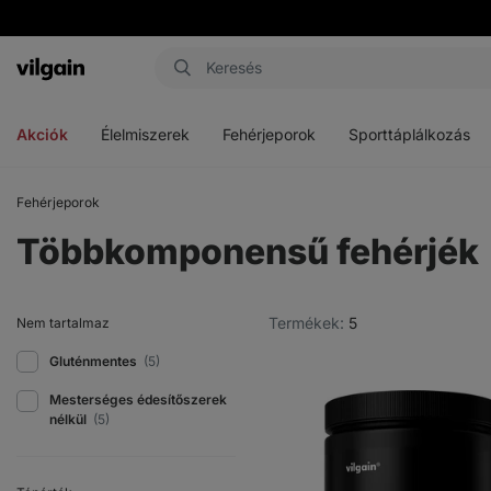
Vilgain
Menü
Menü
Menü
megnyitása
megnyitása
megnyitása
Akciók
Élelmiszerek
Fehérjeporok
Sporttáplálkozás
Fehérjeporok
Többkomponensű fehérjék
Termékek:
5
Nem tartalmaz
Gluténmentes
(5)
Mesterséges édesítőszerek
nélkül
(5)