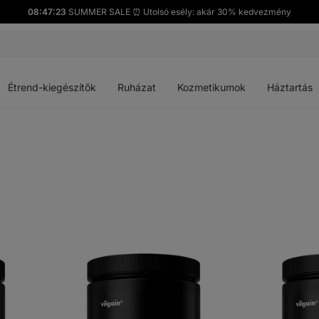
08:47:23
SUMMER SALE ⏰ Utolsó esély: akár 30% kedvezmény
Menü
Menü
Menü
Menü
megnyitása
megnyitása
megnyitása
megnyitása
Étrend-kiegészítők
Ruházat
Kozmetikumok
Háztartás