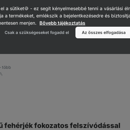
 a sütiket🍪 - ez segít kényelmesebbé tenni a vásárlási él
a a termékeket, emlékszik a bejelentkezésedre és biztosítj
mentesen menjen.
Bővebb tájékoztatás
Csak a szükségeseket fogadd el
Az összes elfogadása
⁠–⁠ több
m,
szan
án
fehérjék fokozatos felszívódással