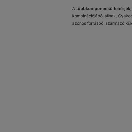
A
többkomponensű fehérjék
kombinációjából állnak. Gyakori
azonos forrásból származó kül