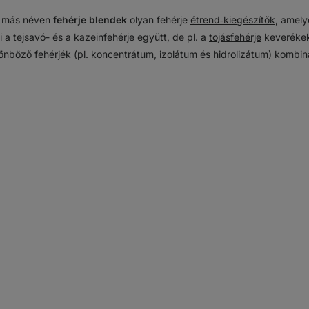
, más néven
fehérje blendek
olyan fehérje
étrend‑kiegészítők
, amely
 a tejsavó- és a kazeinfehérje együtt, de pl. a
tojásfehérje
keverékek
önböző fehérjék (pl.
koncentrátum
,
izolátum
és hidrolizátum) kombin