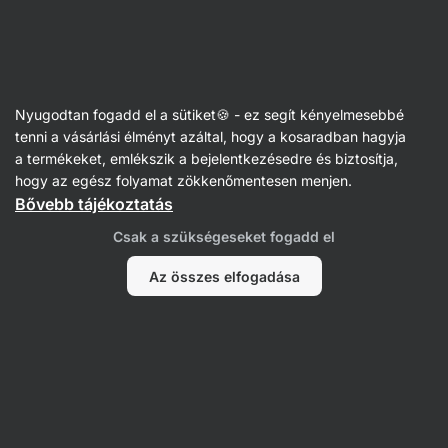
Vilgain
Italok
Nyugodtan fogadd el a sütiket🍪 - ez segít kényelmesebbé
Teák
tenni a vásárlási élményt azáltal, hogy a kosaradban hagyja
a termékeket, emlékszik a bejelentkezésedre és biztosítja,
hogy az egész folyamat zökkenőmentesen menjen.
Bővebb tájékoztatás
Csak a szükségeseket fogadd el
Az összes elfogadása
Zöld teák
Fekete teák
Matcha
Gyógyteák
Szűrés
Termékek:
25
Rendezés
:
Alapértelmezett