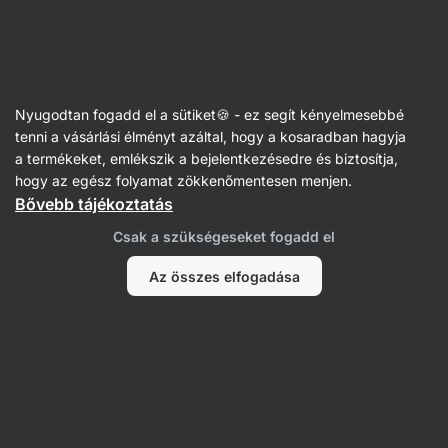
Vilgain
Emésztés támogatása
Nyugodtan fogadd el a sütiket🍪 - ez segít kényelmesebbé
Emésztőenzimek
tenni a vásárlási élményt azáltal, hogy a kosaradban hagyja
a termékeket, emlékszik a bejelentkezésedre és biztosítja,
hogy az egész folyamat zökkenőmentesen menjen.
Bővebb tájékoztatás
Szűrés
Csak a szükségeseket fogadd el
Termékek:
2
Rendezés
:
Alapértelmezett
Az összes elfogadása