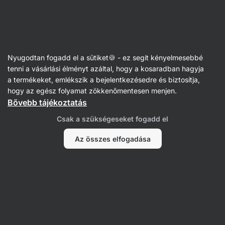
Vilgain
Étrend-kiegészítők
Nyugodtan fogadd el a sütiket🍪 - ez segít kényelmesebbé
Étrend-kiegészítők a
tenni a vásárlási élményt azáltal, hogy a kosaradban hagyja
koleszterinszintre
a termékeket, emlékszik a bejelentkezésedre és biztosítja,
hogy az egész folyamat zökkenőmentesen menjen.
Bővebb tájékoztatás
Étrend-kiegészítők a koleszterinszint
Csak a szükségeseket fogadd el
csökkentésére
Az összes elfogadása