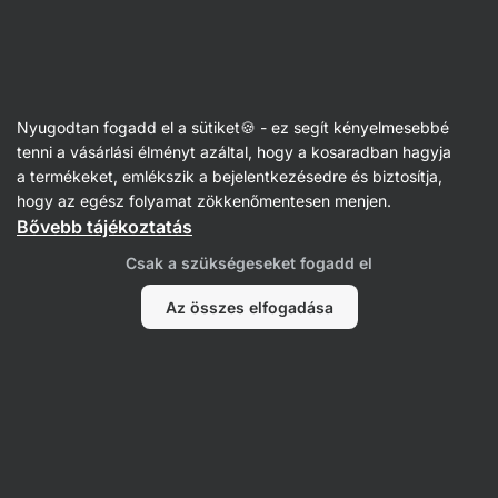
Vilgain
Sütés és főzés
Nyugodtan fogadd el a sütiket🍪 - ez segít kényelmesebbé
Főzésre szánt fehérjék
tenni a vásárlási élményt azáltal, hogy a kosaradban hagyja
a termékeket, emlékszik a bejelentkezésedre és biztosítja,
hogy az egész folyamat zökkenőmentesen menjen.
Bővebb tájékoztatás
Szűrés
Csak a szükségeseket fogadd el
Termékek:
3
Rendezés
:
Alapértelmezett
Az összes elfogadása