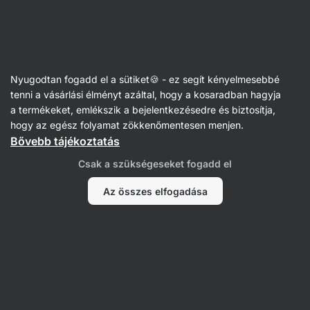
Vilgain
Egészséges és fitnesz ebédek
Nyugodtan fogadd el a sütiket🍪 - ez segít kényelmesebbé
tenni a vásárlási élményt azáltal, hogy a kosaradban hagyja
Szűrés
Rendezés
:
Legújabb
1
a termékeket, emlékszik a bejelentkezésedre és biztosítja,
hogy az egész folyamat zökkenőmentesen menjen.
Bővebb tájékoztatás
Cukkinicsónakok
pulykahússal
Csak a szükségeseket fogadd el
Az összes elfogadása