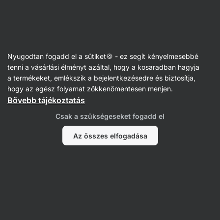
Vilgain
Receptek
Nyugodtan fogadd el a sütiket🍪 - ez segít kényelmesebbé
Falafel tál
tenni a vásárlási élményt azáltal, hogy a kosaradban hagyja
a termékeket, emlékszik a bejelentkezésedre és biztosítja,
Eliška Lossmannová
hogy az egész folyamat zökkenőmentesen menjen.
Bővebb tájékoztatás
60 perc
Megosztás
Kommentek
22
224
Csak a szükségeseket fogadd el
Az összes elfogadása