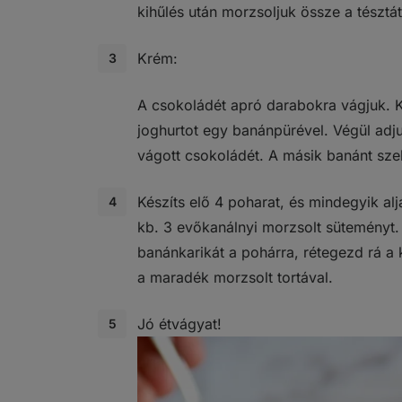
kihűlés után morzsoljuk össze a tésztát
Krém:
A csokoládét apró darabokra vágjuk. K
joghurtot egy banánpürével. Végül adj
vágott csokoládét. A másik banánt sze
Készíts elő 4 poharat, és mindegyik alj
kb. 3 evőkanálnyi morzsolt süteményt
banánkarikát a pohárra, rétegezd rá a
a maradék morzsolt tortával.
Jó étvágyat!