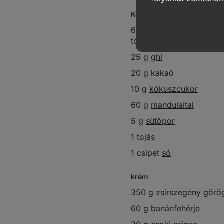
Korpusz:
60 g teljes kiőrlésű
tönkölybúzaliszt
25 g
ghí
20 g kakaó
10 g
kókuszcukor
60 g
mandulaital
5 g
sütőpor
1 tojás
1 csipet
só
krém
350 g zsírszegény görög
60 g banánfehérje