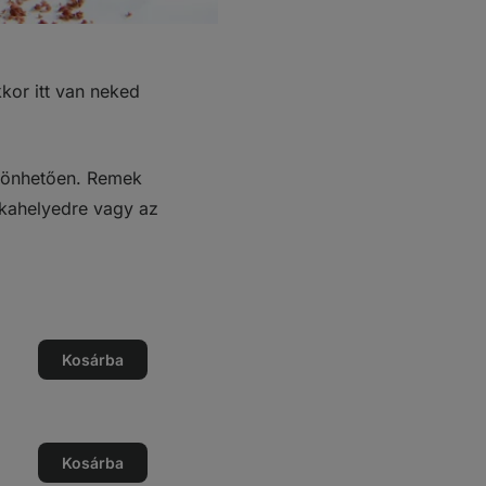
kor itt van neked
szönhetően. Remek
nkahelyedre vagy az
ég
Kosárba
ég
ése
ég
Kosárba
ég