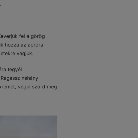
.
everjük fel a görög
uk hozzá az apróra
letekre vágjuk.
ára tegyél
. Ragassz néhány
 krémet, végül szórd meg