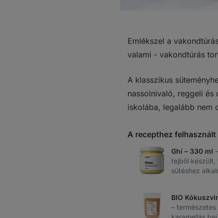
Emlékszel a vakondtúrás
valami - vakondtúrás to
A klasszikus süteményhe
nassolnivaló, reggeli és
iskolába, legalább nem c
A recepthez felhasznál
Ghí – 330 ml
tejből készült
sütéshez alkalm
BIO Kókuszvir
– természetes
karamellás beü