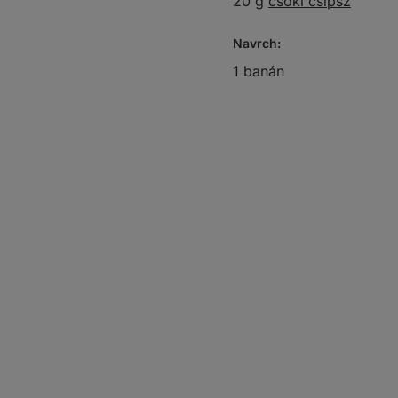
20 g
csoki csipsz
Navrch:
1 banán