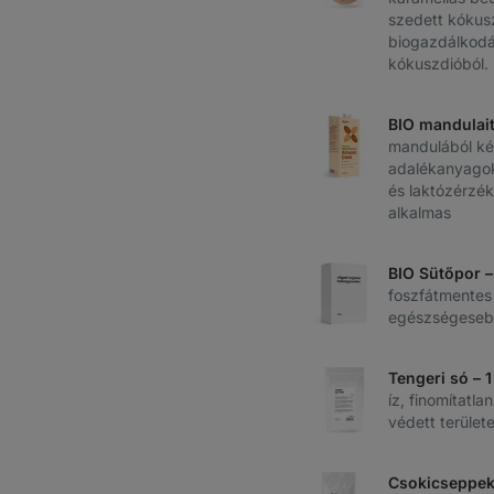
szedett kókus
biogazdálkod
kókuszdióból.
BIO mandulait
mandulából kés
adalékanyagok
és laktózérzé
alkalmas
BIO Sütőpor –
foszfátmentes
egészségeseb
Tengeri só – 
íz, finomítatl
védett területe
Csokicseppek