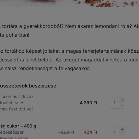
 tortára a gyerekkorodból? Nem akarsz lemondani róla? Ak
rta pohárban!
z tortához képest jóllakat a magas fehérjetartalmának kö
 desszert is lehet belőle. Az üveget magaddal viheted a mu
sinálsz rendetlenséget a felvágásakor.
t összetevők beszerzése
– cseh és szlovák
Mennyis
, főzéshez és
4 390
Ft
növelése
Mennyis
as tisztított vaj
csökkent
ág cukor – 400 g
Mennyis
 édesítőszer
1 690 Ft
1 424
Ft
növelése
Mennyis
téssel, kézzel