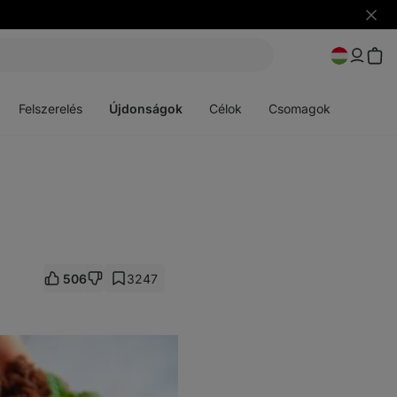
Figye
elrejt
Menü
Menü
megnyitása
megnyitása
Felszerelés
Újdonságok
Célok
Csomagok
506
3247