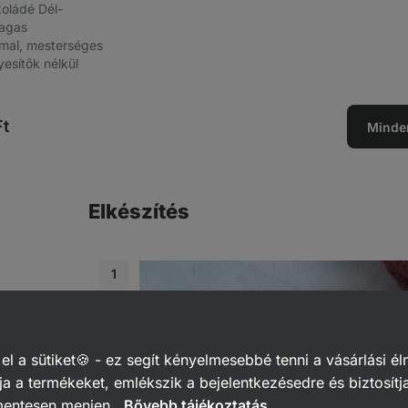
oládé Dél-
magas
mal, mesterséges
esítők nélkül
t
Minde
Elkészítés
 a sütiket🍪 - ez segít kényelmesebbé tenni a vásárlási él
a a termékeket, emlékszik a bejelentkezésedre és biztosítj
mentesen menjen.
Bővebb tájékoztatás