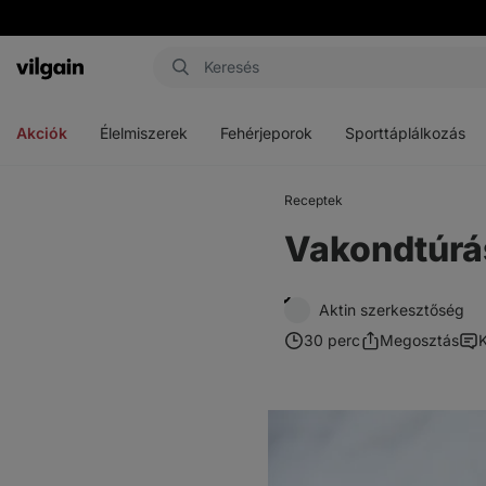
Vilgain
Menü
Menü
Menü
megnyitása
megnyitása
megnyitása
Akciók
Élelmiszerek
Fehérjeporok
Sporttáplálkozás
Receptek
Vakondtúrá
Aktin szerkesztőség
30 perc
Megosztás