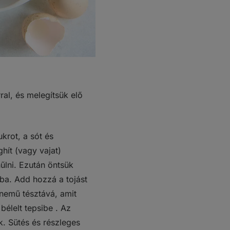
ral, és melegítsük elő
ukrot, a sót és
ghít (vagy vajat)
űlni. Ezután öntsük
ba. Add hozzá a tojást
ynemű tésztává, amit
 bélelt tepsibe . Az
k. Sütés és részleges