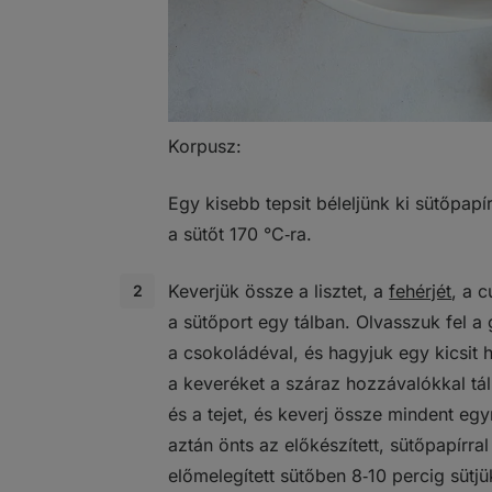
Korpusz:
Egy kisebb tepsit béleljünk ki sütőpapír
a sütőt 170 °C‑ra.
Keverjük össze a lisztet, a
fehérjét
, a c
a sütőport egy tálban. Olvasszuk fel a 
a csokoládéval, és hagyjuk egy kicsit h
a keveréket a száraz hozzávalókkal tál
és a tejet, és keverj össze mindent eg
aztán önts az előkészített, sütőpapírral
előmelegített sütőben 8‑10 percig sütjü