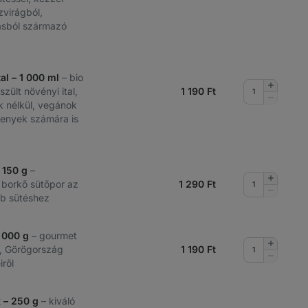
csökkent
zvirágból,
ásból származó
al – 1 000 ml
– bio
Mennyis
zült növényi ital,
1 190
Ft
növelése
Mennyis
 nélkül, vegánok
csökkent
kenyek számára is
 150 g
–
Mennyis
 borkő sütőpor az
1 290
Ft
növelése
Mennyis
b sütéshez
csökkent
1 000 g
– gourmet
Mennyis
an, Görögország
1 190
Ft
növelése
Mennyis
iről
csökkent
 – 250 g
– kiváló