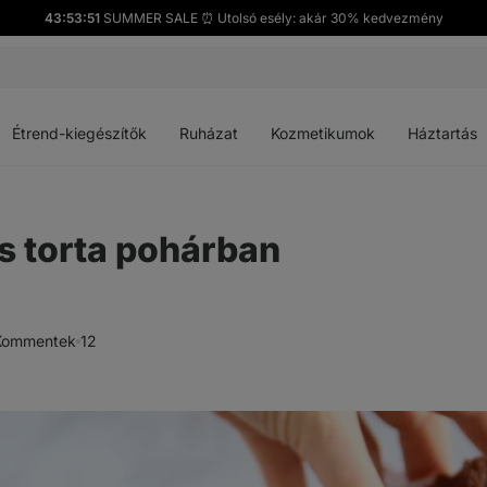
43:53:50
SUMMER SALE ⏰ Utolsó esély: akár 30% kedvezmény
Menü
Menü
Menü
Menü
megnyitása
megnyitása
megnyitása
megnyitása
Étrend-kiegészítők
Ruházat
Kozmetikumok
Háztartás
s torta pohárban
Kommentek
12