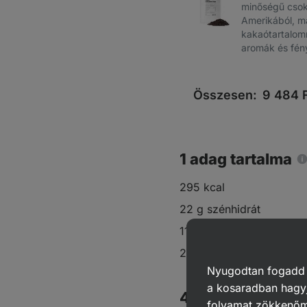
minőségű csok
Amerikából, 
kakaótartalom
aromák és fény
Összesen:
9 484
F
1 adag tartalma
295 kcal
22 g szénhidrát
11 g zsír
27 g fehérje
Nyugodtan fogadd el
a kosaradban hagyj
4 adag
folyamat zökkenő