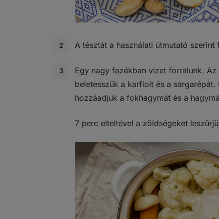
A tésztát a használati útmutató szerin
Egy nagy fazékban vizet forralunk. Az
beletesszük a karfiolt és a sárgarépát.
hozzáadjuk a fokhagymát és a hagymá
7 perc elteltével a zöldségeket leszűrj