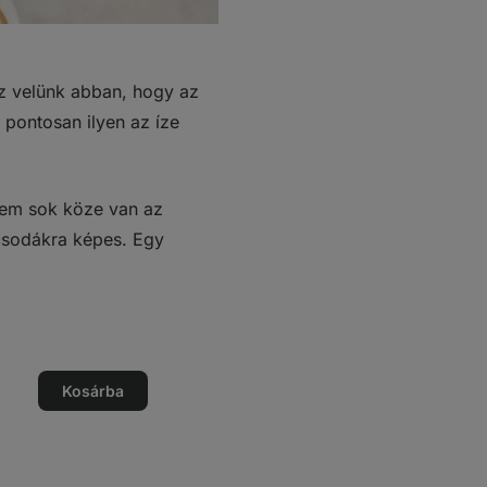
sz velünk abban, hogy az
 pontosan ilyen az íze
 nem sok köze van az
ő csodákra képes. Egy
ég
Kosárba
ég
ése