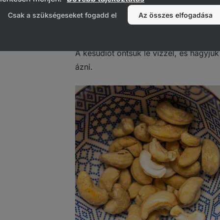
Csak a szükségeseket fogadd el
Az összes elfogadása
A kesudiót öntsük le vízzel, és hagyju
ázni.