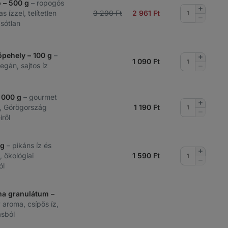
ó – 500 g
– ropogós
Mennyis
 ízzel, telítetlen
3 290 Ft
2 961
Ft
növelése
Mennyis
 sótlan
csökkent
tőpehely – 100 g
–
Mennyis
1 090
Ft
növelése
egán, sajtos íz
Mennyis
csökkent
1 000 g
– gourmet
Mennyis
an, Görögország
1 190
Ft
növelése
Mennyis
iről
csökkent
 g
– pikáns íz és
Mennyis
, ökológiai
1 590
Ft
növelése
Mennyis
ól
csökkent
a granulátum –
v aroma, csípős íz,
sból