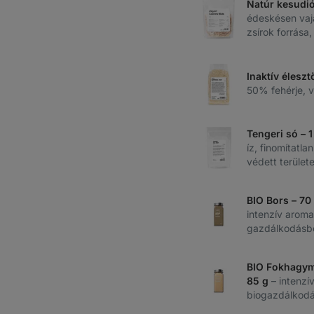
Natúr kesudi
édeskésen vajas
zsírok forrása,
Inaktív élesz
50% fehérje, v
Tengeri só – 
íz, finomítatl
védett területe
BIO Bors – 70
intenzív aroma
gazdálkodásb
BIO Fokhagym
85 g
– intenzí
biogazdálkodá