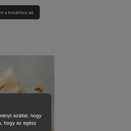
nt a kosárhoz ad
ményt azáltal, hogy
a, hogy az egész