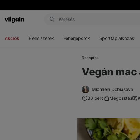
Vilgain
Menü
Menü
Menü
megnyitása
megnyitása
megnyitása
Akciók
Élelmiszerek
Fehérjeporok
Sporttáplálkozás
Receptek
Vegán mac 
Michaela Dobiášová
30 perc
Megosztás