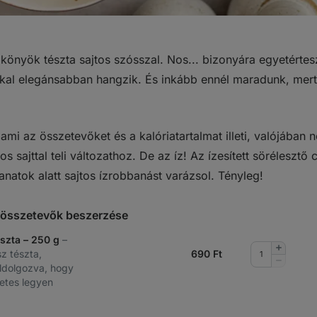
könyök tészta sajtos szósszal. Nos... bizonyára egyetérte
kkal elegánsabban hangzik. És inkább ennél maradunk, mert
ami az összetevőket és a kalóriatartalmat illeti, valójában
íros sajttal teli változathoz. De az íz! Az ízesített söréleszt
anatok alatt sajtos ízrobbanást varázsol. Tényleg!
t összetevők beszerzése
észta – 250 g
–
Mennyis
sz tészta,
690
Ft
növelése
Mennyis
eldolgozva, hogy
csökkent
letes legyen