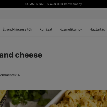
SUMMER SALE ☀️ akár 30% kedvezmény
Menü
Menü
Menü
Menü
megnyitása
megnyitása
megnyitása
megnyitása
Étrend-kiegészítők
Ruházat
Kozmetikumok
Háztartás
and cheese
Kommentek
4