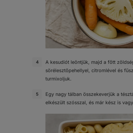
A kesudiót leöntjük, majd a főtt zöldsé
sörélesztőpehellyel, citromlével és fűs
turmixoljuk.
Egy nagy tálban összekeverjük a tészt
elkészült szósszal, és már kész is vag