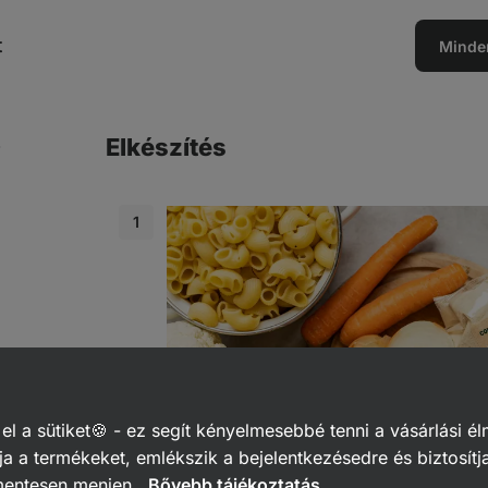
t
Minde
Elkészítés
 a sütiket🍪 - ez segít kényelmesebbé tenni a vásárlási él
a a termékeket, emlékszik a bejelentkezésedre és biztosítj
mentesen menjen.
Bővebb tájékoztatás