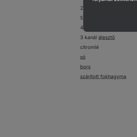
20 g fokhagyma
50 g hagyma
40 g
kesudió
3 kanál
élesztő
citromlé
só
bors
szárított fokhagyma