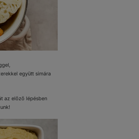
ggel,
zerekkel együtt simára
át az előző lépésben
yunk!