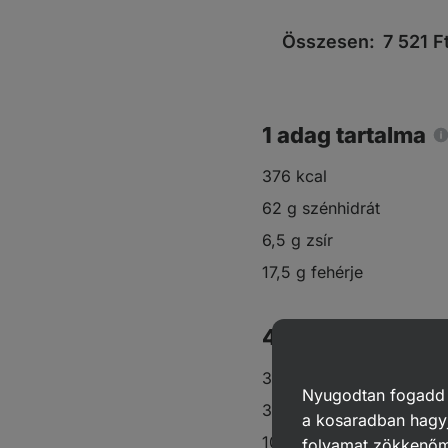
Összesen:
7 521
F
1 adag tartalma
376 kcal
62 g szénhidrát
6,5 g zsír
17,5 g fehérje
4 adag
300 g
tészta
Nyugodtan fogadd el
300 g karfiol
a kosaradban hagyj
100 g sárgarépa
folyamat zökkenő