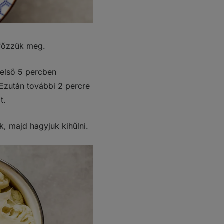
t főzzük meg.
 első 5 percben
 Ezután további 2 percre
t.
ük, majd hagyjuk kihűlni.