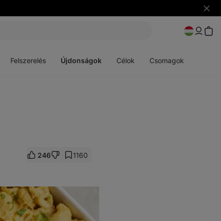
Figye
elrejt
Menü
Menü
megnyitása
megnyitása
Felszerelés
Újdonságok
Célok
Csomagok
246
1160