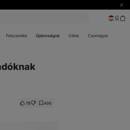
Figye
elrejt
Menü
Menü
megnyitása
megnyitása
Felszerelés
Újdonságok
Célok
Csomagok
mádóknak
75
496