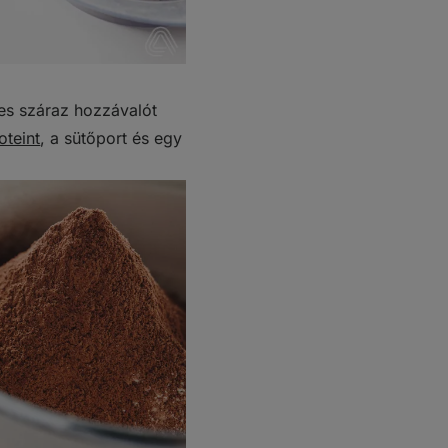
es száraz hozzávalót
oteint
, a sütőport és egy