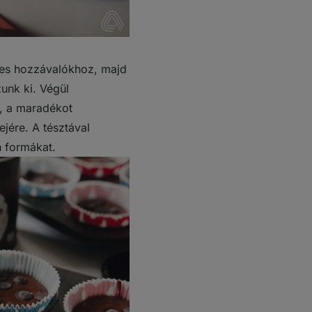
ves hozzávalókhoz, majd
zunk ki. Végül
, a maradékot
ejére. A tésztával
n formákat.