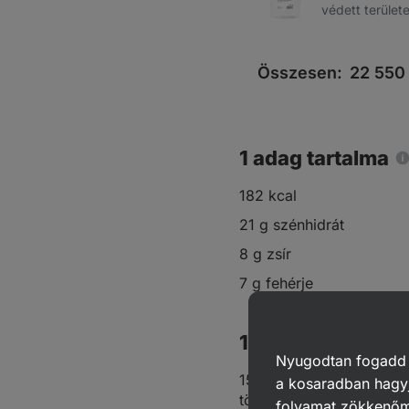
védett területe
Összesen:
22 550
1 adag tartalma
182 kcal
21 g szénhidrát
8 g zsír
7 g fehérje
12 adag
Nyugodtan fogadd el
150 g teljes kiőrlésű
a kosaradban hagyj
tönkölybúzaliszt
folyamat zökkenő