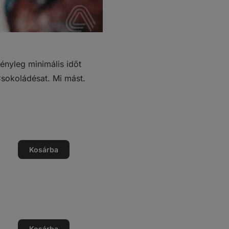
tényleg minimális időt
Csokoládésat. Mi mást.
ég
Kosárba
ég
ése
ég
Kosárba