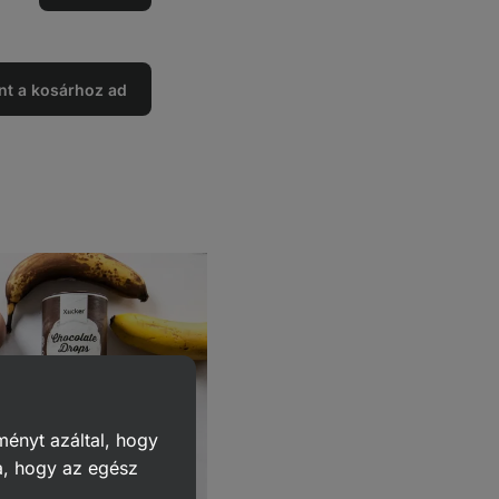
ése
nt a kosárhoz ad
ményt azáltal, hogy
a, hogy az egész