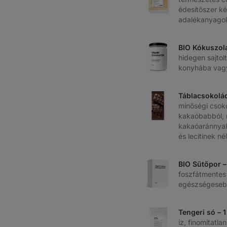
édesítőszer ké
adalékanyagok
BIO Kókuszol
hidegen sajtol
konyhába vag
Táblacsokolá
minőségi csoko
kakaóbabból,
kakaóaránnyal
és lecitinek né
BIO Sütőpor –
foszfátmentes
egészségeseb
Tengeri só – 
íz, finomítatl