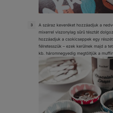
A száraz keveréket hozzáadjuk a ned
mixerrel viszonylag sűrű tésztát dolgo
hozzáadjuk a csokicseppek egy részét
félretesszük – ezek kerülnek majd a tet
kb. háromnegyedig megtöltjük a muffi