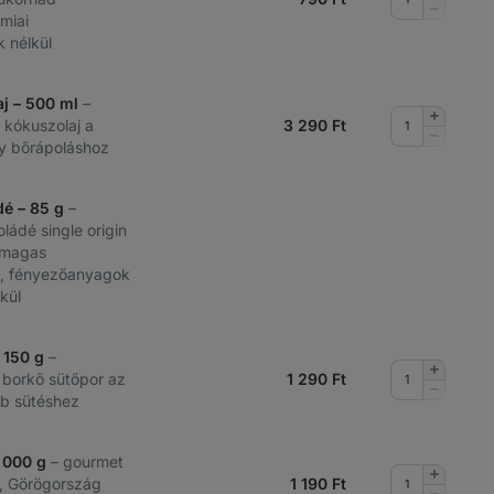
növelése
Mennyis
miai
csökkent
 nélkül
aj – 500 ml
–
Mennyis
t kókuszolaj a
3 290
Ft
növelése
Mennyis
y bőrápoláshoz
csökkent
dé – 85 g
–
ládé single origin
 magas
, fényezőanyagok
lkül
 150 g
–
Mennyis
 borkő sütőpor az
1 290
Ft
növelése
Mennyis
b sütéshez
csökkent
1 000 g
– gourmet
Mennyis
an, Görögország
1 190
Ft
növelése
Mennyis