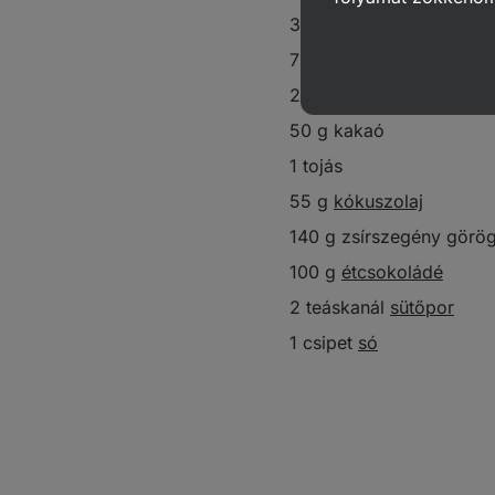
35 g
csokoládéfehérje
70 g
nádcukor
2 banán
50 g kakaó
1 tojás
55 g
kókuszolaj
140 g zsírszegény görög
100 g
étcsokoládé
2 teáskanál
sütőpor
1 csipet
só