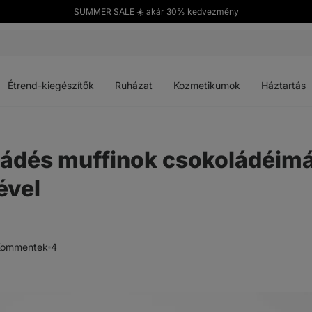
SUMMER SALE ☀️ akár 30% kedvezmény
Menü
Menü
Menü
Menü
megnyitása
megnyitása
megnyitása
megnyitása
Étrend-kiegészítők
Ruházat
Kozmetikumok
Háztartás
oládés muffinok csokoládéi
ével
Kommentek
4