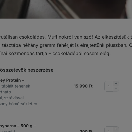
brutálisan csokoládés. Muffinokról van szó! Az elkészítésük 
 tésztába néhány gramm fehérjét is elrejtettünk pluszban. 
ínai közmondás tartja – csokoládéból sosem elég.
t összetevők beszerzése
ey Protein –
Mennyis
l táplált tehenek
15 990
Ft
növelése
Mennyis
rtható
csökkent
, sztéviával
csony hőmérsékleten
nybarna – 500 g
–
Mennyis
ukornád
790
Ft