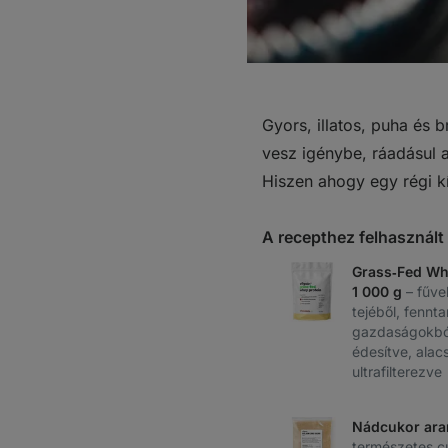
Gyors, illatos, puha és 
vesz igénybe, ráadásul a
Hiszen ahogy egy régi k
A recepthez felhasznál
Grass‑Fed Wh
1 000 g
– fűve
tejéből, fennta
gazdaságokból
édesítve, ala
ultrafilterezve
Nádcukor ara
természetes c