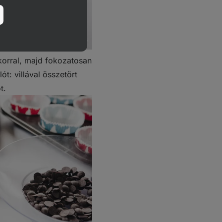
korral, majd fokozatosan
t: villával összetört
t.