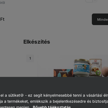
iről
csökkent
Ft
Minde
Elkészítés
 a sütiket🍪 - ez segít kényelmesebbé tenni a vásárlási él
a a termékeket, emlékszik a bejelentkezésedre és biztosítj
mentesen menjen.
Bővebb tájékoztatás