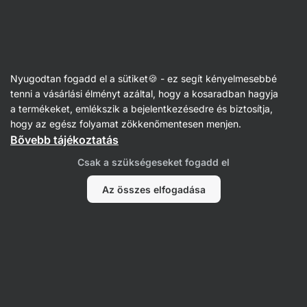
Vilgain
Receptek
Nyugodtan fogadd el a sütiket🍪 - ez segít kényelmesebbé
Házi naan kenyér
tenni a vásárlási élményt azáltal, hogy a kosaradban hagyja
a termékeket, emlékszik a bejelentkezésedre és biztosítja,
Šárka Chynová
hogy az egész folyamat zökkenőmentesen menjen.
Bővebb tájékoztatás
20 perc
Megosztás
Kommentek
2
18
334
Csak a szükségeseket fogadd el
Az összes elfogadása