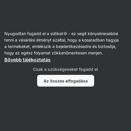
Vilgain
Receptek
Nyugodtan fogadd el a sütiket🍪 - ez segít kényelmesebbé
Répatortás bögrés sütemény
tenni a vásárlási élményt azáltal, hogy a kosaradban hagyja
a termékeket, emlékszik a bejelentkezésedre és biztosítja,
Romana Henželova
hogy az egész folyamat zökkenőmentesen menjen.
Bővebb tájékoztatás
5 perc
Megosztás
Kommentek
6
64
692
Csak a szükségeseket fogadd el
Az összes elfogadása