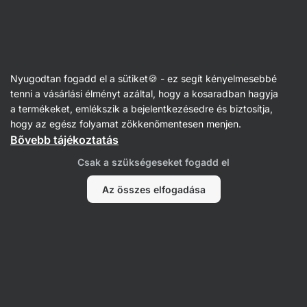
Vilgain
Receptek
Nyugodtan fogadd el a sütiket🍪 - ez segít kényelmesebbé
Francia pirítós kalácsból pudingos
tenni a vásárlási élményt azáltal, hogy a kosaradban hagyja
a termékeket, emlékszik a bejelentkezésedre és biztosítja,
krémmel
hogy az egész folyamat zökkenőmentesen menjen.
Bővebb tájékoztatás
Michaela Dobiášová
Csak a szükségeseket fogadd el
25 perc
Megosztás
Kommentek
88
476
Az összes elfogadása