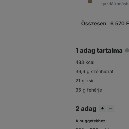
gazdálkodásb
Összesen:
6 570
F
1 adag tartalma
483 kcal
36,6 g szénhidrát
21 g zsír
35 g fehérje
2 adag
A nuggetekhez: