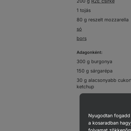
200 g
R2E csirke
1 tojás
80 g reszelt mozzarella
só
bors
Adagonként:
300 g burgonya
150 g sárgarépa
30 g alacsonyabb cukor
ketchup
Nyugodtan fogadd el
a kosaradban hagyj
folyamat zökkenő