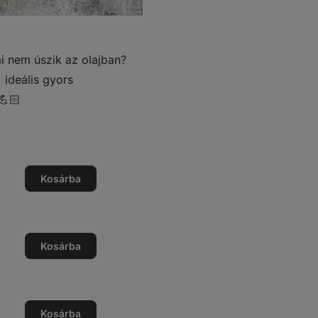
i nem úszik az olajban?
 ideális gyors
💪🏻
ég
Kosárba
ég
ése
ég
Kosárba
ég
ése
ég
Kosárba