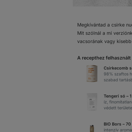
Megkívántad a csirke nu
Mit szólnál a mi verzión
vacsorának vagy kisebb
A recepthez felhasznál
Csirkecomb s
98% szaftos h
szabad tartás
Tengeri só – 
íz, finomítatl
védett területe
BIO Bors – 70
intenzív aroma