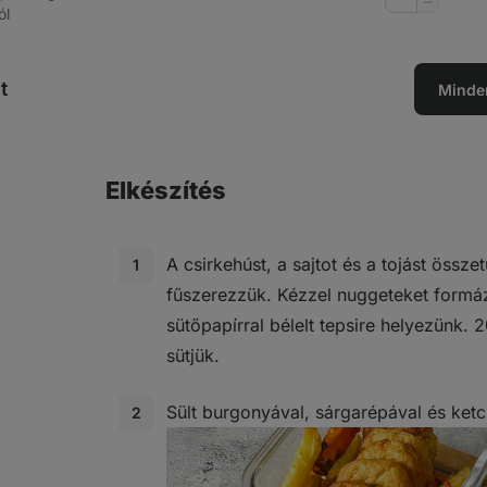
Mennyis
ól
csökkent
t
Minde
Elkészítés
A csirkehúst, a sajtot és a tojást össze
fűszerezzük. Kézzel nuggeteket formá
sütőpapírral bélelt tepsire helyezünk. 
sütjük.
Sült burgonyával, sárgarépával és ketch