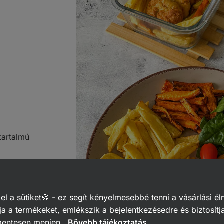
tartalmú
 a sütiket🍪 - ez segít kényelmesebbé tenni a vásárlási él
a a termékeket, emlékszik a bejelentkezésedre és biztosítj
mentesen menjen.
Bővebb tájékoztatás