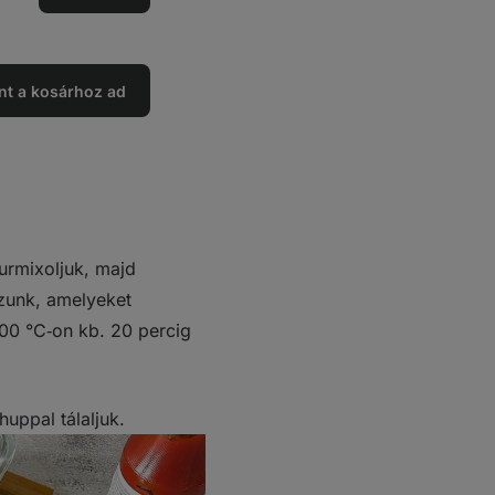
ég
ése
nt a kosárhoz ad
turmixoljuk, majd
zunk, amelyeket
200 °C‑on kb. 20 percig
uppal tálaljuk.