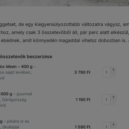
ggetset, de egy kiegyensúlyozottabb változatra vágysz, am
khoz, amely csak 3 összetevőből áll, pár perc alatt elkészül,
 ebédnek, amit könnyedén magaddal vihetsz dobozban is. 
t összetevők beszerzése
ós lében – 400 g
–
Mennyis
ús saját levében,
3 790
Ft
növelése
Mennyis
ból
csökkent
1 000 g
– gourmet
Mennyis
an, Görögország
1 190
Ft
növelése
Mennyis
iről
csökkent
 g
– pikáns íz és
Mennyis
, ökológiai
1 590
Ft
növelése