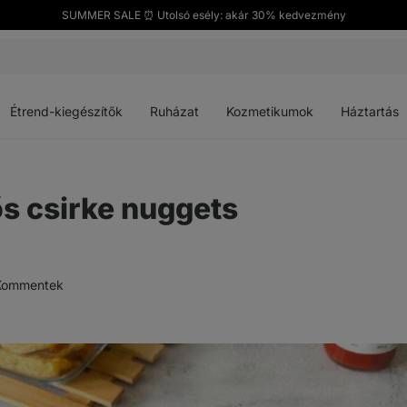
SUMMER SALE ⏰ Utolsó esély: akár 30% kedvezmény
Menü
Menü
Menü
Menü
megnyitása
megnyitása
megnyitása
megnyitása
Étrend-kiegészítők
Ruházat
Kozmetikumok
Háztartás
s csirke nuggets
Kommentek