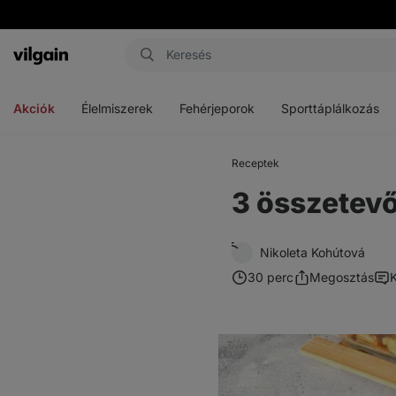
Vilgain
Menü
Menü
Menü
megnyitása
megnyitása
megnyitása
Akciók
Élelmiszerek
Fehérjeporok
Sporttáplálkozás
Receptek
3 összetevő
Nikoleta Kohútová
30 perc
Megosztás