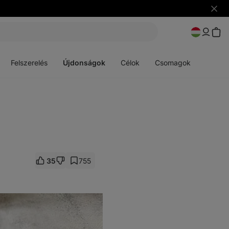
Figye
elrejt
Menü
Menü
megnyitása
megnyitása
Felszerelés
Újdonságok
Célok
Csomagok
35
755