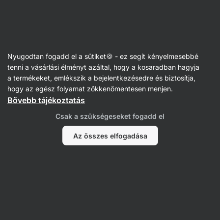
Vilgain
Receptek
Nyugodtan fogadd el a sütiket🍪 - ez segít kényelmesebbé
Lencseburger
tenni a vásárlási élményt azáltal, hogy a kosaradban hagyja
a termékeket, emlékszik a bejelentkezésedre és biztosítja,
Michaela Dobiášová
hogy az egész folyamat zökkenőmentesen menjen.
Bővebb tájékoztatás
20 perc
Megosztás
Kommentek
2
36
265
Csak a szükségeseket fogadd el
Az összes elfogadása