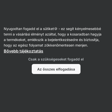
Vilgain
Receptek
Nyugodtan fogadd el a sütiket🍪 - ez segít kényelmesebbé
Bögrés diós kuglóf
tenni a vásárlási élményt azáltal, hogy a kosaradban hagyja
a termékeket, emlékszik a bejelentkezésedre és biztosítja,
Karolína Kramářová
hogy az egész folyamat zökkenőmentesen menjen.
Bővebb tájékoztatás
75 perc
Megosztás
Kommentek
23
344
Csak a szükségeseket fogadd el
Az összes elfogadása