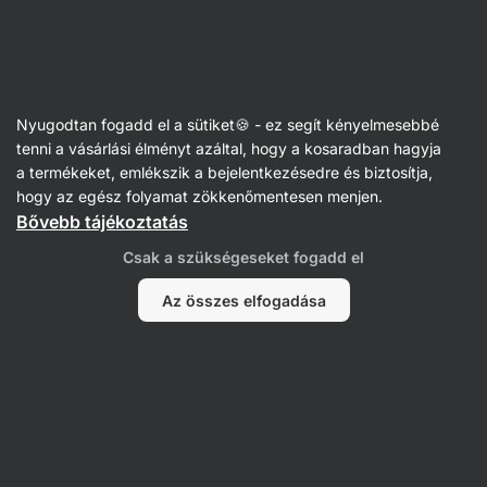
Vilgain
Receptek
Nyugodtan fogadd el a sütiket🍪 - ez segít kényelmesebbé
Szaftos kávés-banános kenyérke:
tenni a vásárlási élményt azáltal, hogy a kosaradban hagyja
a termékeket, emlékszik a bejelentkezésedre és biztosítja,
reggeli az egész hétvégére
hogy az egész folyamat zökkenőmentesen menjen.
Bővebb tájékoztatás
Michaela Dobiášová
Csak a szükségeseket fogadd el
90 perc
Megosztás
Kommentek
5
130
654
Az összes elfogadása