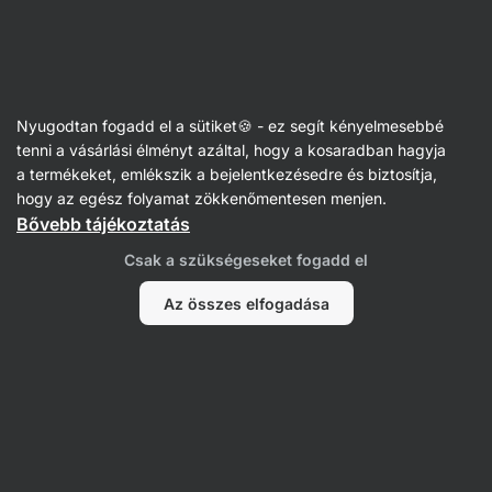
Vilgain
Receptek
Nyugodtan fogadd el a sütiket🍪 - ez segít kényelmesebbé
Zöldséges sabdží
tenni a vásárlási élményt azáltal, hogy a kosaradban hagyja
a termékeket, emlékszik a bejelentkezésedre és biztosítja,
Aktin szerkesztőség
hogy az egész folyamat zökkenőmentesen menjen.
Bővebb tájékoztatás
45 perc
Megosztás
Kommentek
24
Csak a szükségeseket fogadd el
Az összes elfogadása