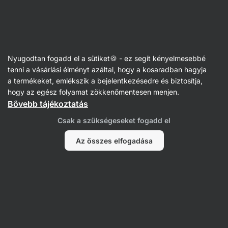
Vilgain
Magas fehérjetartalmú
Nyugodtan fogadd el a sütiket🍪 - ez segít kényelmesebbé
tenni a vásárlási élményt azáltal, hogy a kosaradban hagyja
a termékeket, emlékszik a bejelentkezésedre és biztosítja,
hogy az egész folyamat zökkenőmentesen menjen.
Bővebb tájékoztatás
Élelmiszerek
Sporttáplálkozás
Csak a szükségeseket fogadd el
Étrend-
kiegészítők
Fehérjeporok
Az összes elfogadása
A
Szűrés
Termékek:
281
Rendezés
:
Alapértelmezett