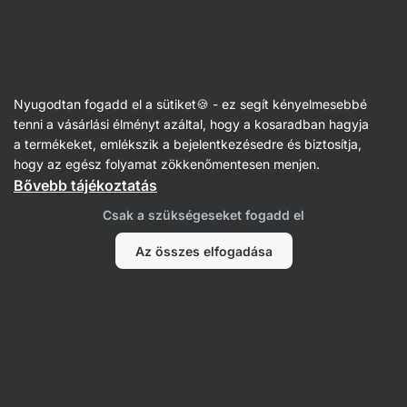
SUMMER SALE ☀️ akár 30% kedvezmény
Figyelmeztetés
elrejtése
Vilgain
Nyugodtan fogadd el a sütiket🍪 - ez segít kényelmesebbé
Tejfehérje-szeletek
tenni a vásárlási élményt azáltal, hogy a kosaradban hagyja
a termékeket, emlékszik a bejelentkezésedre és biztosítja,
Trouble Protein Bar
⁠–⁠ krémes fehérjeszelet,
hogy az egész folyamat zökkenőmentesen menjen.
29% kiváló minőségű fehérjével, tartósítószerek
Bővebb tájékoztatás
és színezékek nélkül.
Csak a szükségeseket fogadd el
657 vélemény elolvasása
értékelés
671
Az összes elfogadása