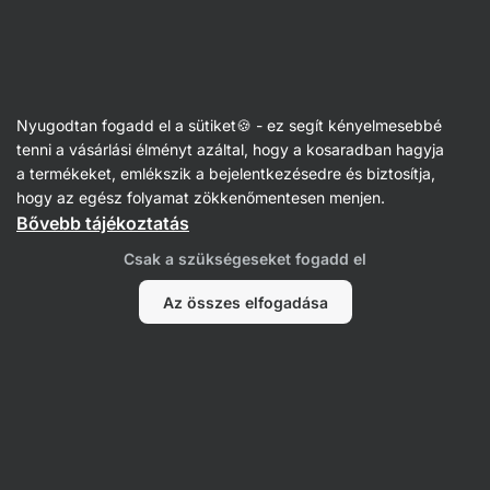
07:06:11
SUMMER SALE ⏰ Utolsó esély: akár 30% kedvezmény
Figyelmeztetés
elrejtése
Vilgain
Nyugodtan fogadd el a sütiket🍪 - ez segít kényelmesebbé
Marhahús
tenni a vásárlási élményt azáltal, hogy a kosaradban hagyja
a termékeket, emlékszik a bejelentkezésedre és biztosítja,
Grass-Fed BIO Marhahús jerky
⁠–⁠ zsenge
hogy az egész folyamat zökkenőmentesen menjen.
szárított hús fűvel táplált fiatal
Bővebb tájékoztatás
szarvasmarhákból, prémium fajták észt
Csak a szükségeseket fogadd el
legelőkről, 99%-os hústartalommal.
Az összes elfogadása
36 vélemény elolvasása
értékelés
40