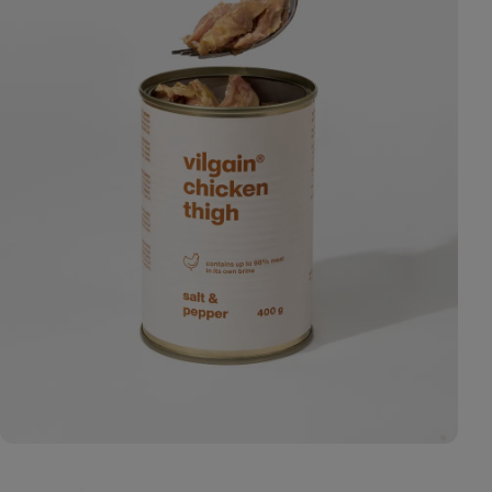
4
fotó
megjelenítése
a galériában