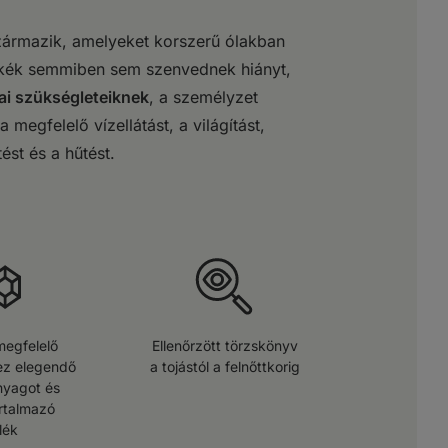
ármazik, amelyeket korszerű ólakban
rkék semmiben sem szenvednek hiányt,
iai szükségleteiknek
, a személyzet
 megfelelő vízellátást, a világítást,
tést és a hűtést.
megfelelő
Ellenőrzött törzskönyv
z elegendő
a tojástól a felnőttkorig
yagot és
artalmazó
lék