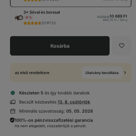
3× Sóval és borssal
10 689 Ft
11 370 Ft
-6 %
890,75 Ft / 100 g
50
133
Kosárba
Kedve
az első rendelésre
Utalvány beváltása
Készleten 5
és így tovább darabok
Szállítási
Becsült kézbesítés
13. 8. csütörtök
információk
Minimális szavatosság:
05. 05. 2028
megjelenítése:
100%-os pénzvisszafizetési garancia
Ha nem elégedett, visszatérítjük a pénzét.