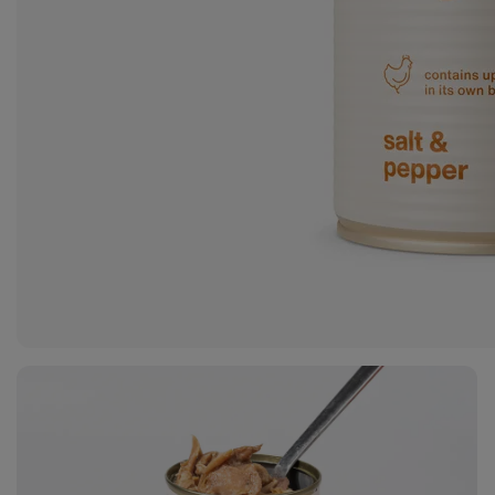
2
fotó
megjelenítése
a galériában