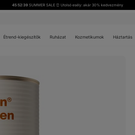
45:52:38
SUMMER SALE ⏰ Utolsó esély: akár 30% kedvezmény
Menü
Menü
Menü
Menü
megnyitása
megnyitása
megnyitása
megnyitása
Étrend-kiegészítők
Ruházat
Kozmetikumok
Háztartás