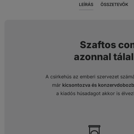
LEÍRÁS
ÖSSZETEVŐK
Szaftos c
azonnal tála
A csirkehús az emberi szervezet szám
már
kicsontozva és konzervdobozba
a kiadós húsadagot akkor is élvez