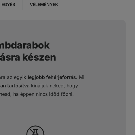
EGYÉB
VÉLEMÉNYEK
ombdarabok
lásra készen
ára az egyik
legjobb fehérjeforrás
. Mi
n tartósítva
kínáljuk neked, hogy
hesd, ha éppen nincs időd főzni.