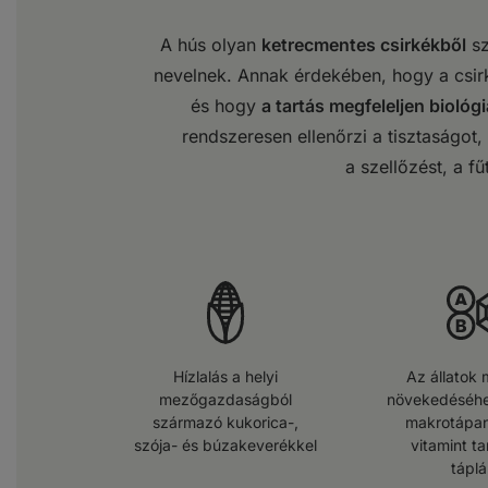
A hús olyan
ketrecmentes csirkékből
sz
nevelnek. Annak érdekében, hogy a csi
és hogy
a tartás megfeleljen biológ
rendszeresen ellenőrzi a tisztaságot, a
a szellőzést, a fű
Hízlalás a helyi
Az állatok 
mezőgazdaságból
növekedéséhe
származó kukorica-,
makrotápan
szója- és búzakeverékkel
vitamint t
táplá