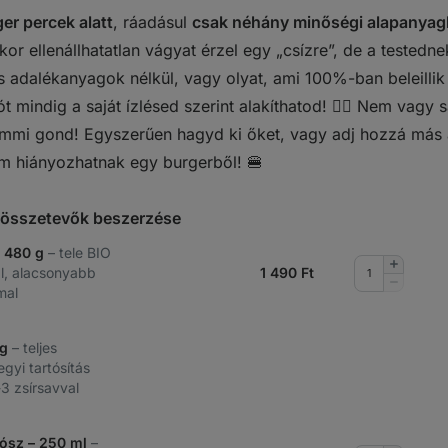
er percek alatt
, ráadásul
csak néhány minőségi alapanyag
or ellenállhatatlan vágyat érzel egy „csízre”, de a testedn
es adalékanyagok nélkül, vagy olyat, ami 100%-ban beleillik
ót mindig a saját ízlésed szerint alakíthatod! 👉🏻 Nem vag
mmi gond! Egyszerűen hagyd ki őket, vagy adj hozzá más 
m hiányozhatnak egy burgerből! 🍔
t összetevők beszerzése
– 480 g
– tele BIO
Mennyis
, alacsonyabb
1 490
Ft
növelése
Mennyis
mal
csökkent
 g
– teljes
egyi tartósítás
3 zsírsavval
zósz – 250 ml
–