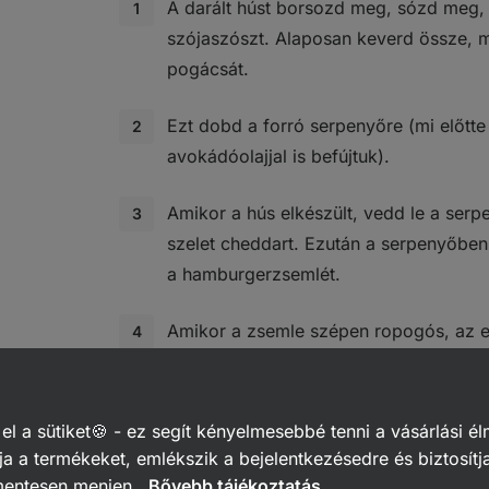
A darált húst borsozd meg, sózd meg, 
szójaszószt. Alaposan keverd össze, 
pogácsát.
Ezt dobd a forró serpenyőre (mi előtt
avokádóolajjal is befújtuk).
Amikor a hús elkészült, vedd le a serpe
szelet cheddart. Ezután a serpenyőben
a hamburgerzsemlét.
Amikor a zsemle szépen ropogós, az e
ketchuppal, a másikat mustárral, tedd 
vágott hagymát, uborkát, majd fedd le
 a sütiket🍪 - ez segít kényelmesebbé tenni a vásárlási él
Mi egy könnyű, egyszerű salátát készí
a a termékeket, emlékszik a bejelentkezésedre és biztosítj
étel maximálisan kiegyensúlyozott leg
mentesen menjen.
Bővebb tájékoztatás