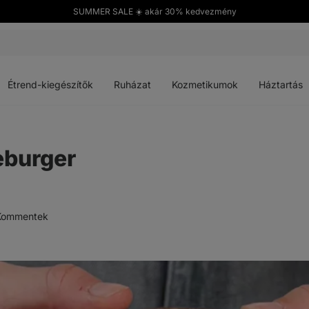
SUMMER SALE ☀️ akár 30% kedvezmény
Menü
Menü
Menü
Menü
megnyitása
megnyitása
megnyitása
megnyitása
Étrend-kiegészítők
Ruházat
Kozmetikumok
Háztartás
eburger
Kommentek