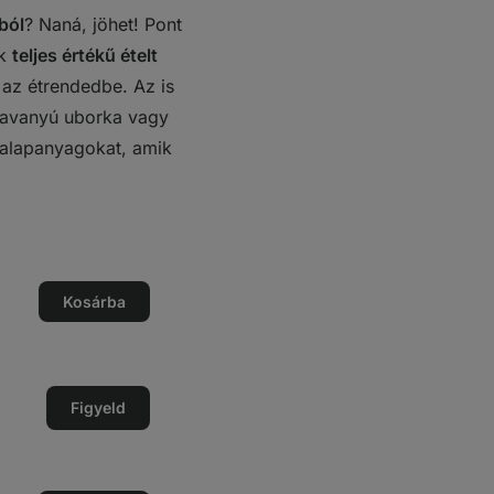
ból
? Naná, jöhet! Pont
ek
teljes értékű ételt
 az étrendedbe. Az is
y savanyú uborka vagy
alapanyagokat, amik
ég
Kosárba
ég
ése
Figyeld