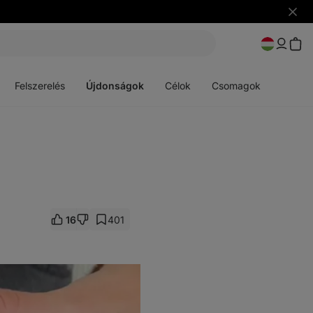
Figye
elrejt
Menü
Menü
megnyitása
megnyitása
Felszerelés
Újdonságok
Célok
Csomagok
16
401