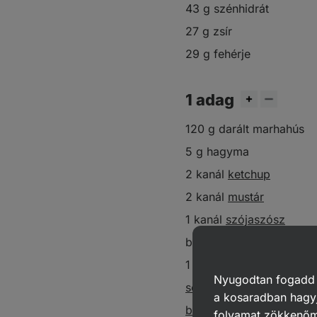
43 g szénhidrát
27 g zsír
29 g fehérje
1 adag
120 g darált marhahús
5 g hagyma
2 kanál
ketchup
2 kanál
mustár
1 kanál
szójaszósz
burger zsemle
1 szelet cheddar
Nyugodtan fogadd el
só
a kosaradban hagyj
bors
folyamat zökkenő