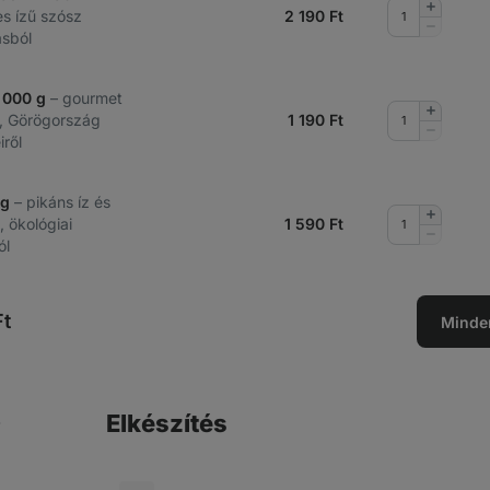
Mennyis
es ízű szósz
2 190
Ft
növelése
Mennyis
sból
csökkent
1 000 g
– gourmet
Mennyis
an, Görögország
1 190
Ft
növelése
Mennyis
iről
csökkent
 g
– pikáns íz és
Mennyis
, ökológiai
1 590
Ft
növelése
Mennyis
ól
csökkent
t
Minde
Elkészítés