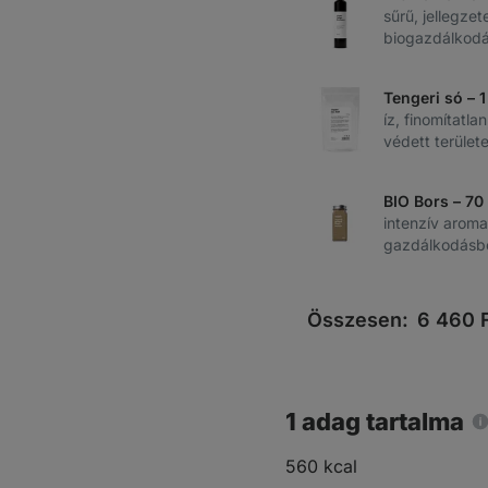
sűrű, jellegzet
biogazdálkodá
Tengeri só – 
íz, finomítatl
védett területe
BIO Bors – 70
intenzív aroma
gazdálkodásb
Összesen:
6 460
F
1 adag tartalma
560 kcal