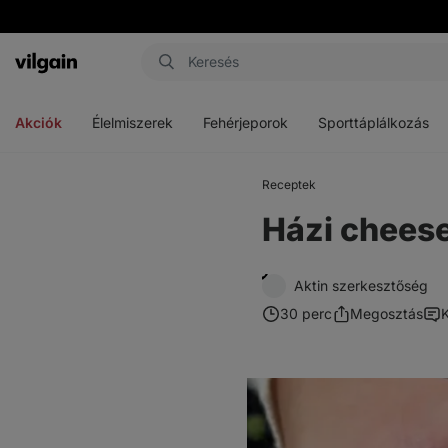
Vilgain
Menü
Menü
Menü
megnyitása
megnyitása
megnyitása
Akciók
Élelmiszerek
Fehérjeporok
Sporttáplálkozás
Receptek
Házi chees
Aktin szerkesztőség
30 perc
Megosztás