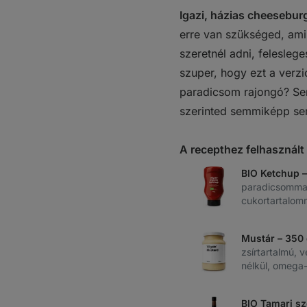
Igazi, házias cheeseburg
erre van szükséged, amik
szeretnél adni, felesleg
szuper, hogy ezt a verzi
paradicsom rajongó? Se
szerinted semmiképp se
A recepthez felhasznál
BIO Ketchup 
paradicsommal
cukortartalom
Mustár – 350
zsírtartalmú, v
nélkül, omega-
BIO Tamari s