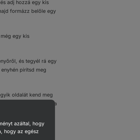
és adj hozzá egy kis
majd formázz belőle egy
e még egy kis
nyőről, és tegyél rá egy
 enyhén pirítsd meg
gyik oldalát kend meg
rá a kész húst, az apróra
.
ményt azáltal, hogy
tettünk hozzá, hogy az
a, hogy az egész
yen. Szuperek lesznek