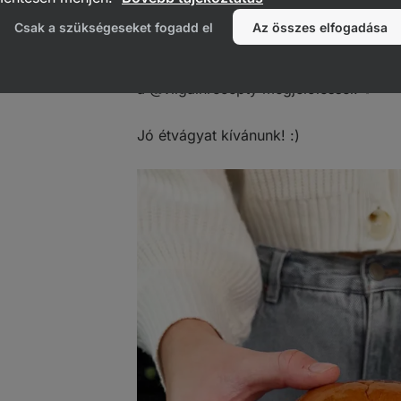
hozzá a
házi sült krumplik
is.
Csak a szükségeseket fogadd el
Az összes elfogadása
Ne felejtsd el megosztani az eredmény
a @vilgainrecepty megjelöléssel! ✨
Jó étvágyat kívánunk! :)