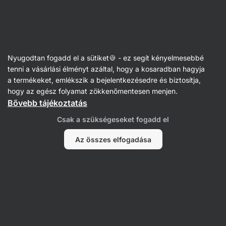
Vilgain
Receptek
Nyugodtan fogadd el a sütiket🍪 - ez segít kényelmesebbé
Sült karfiol lencsével
tenni a vásárlási élményt azáltal, hogy a kosaradban hagyja
a termékeket, emlékszik a bejelentkezésedre és biztosítja,
Romana Henželova
hogy az egész folyamat zökkenőmentesen menjen.
Bővebb tájékoztatás
40 perc
Megosztás
Kommentek
55
310
Csak a szükségeseket fogadd el
Az összes elfogadása