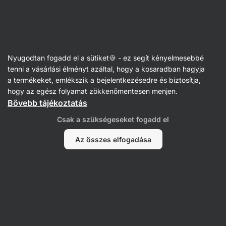
Vilgain
Receptek
Nyugodtan fogadd el a sütiket🍪 - ez segít kényelmesebbé
Krémes zabkása gyümölccsel
tenni a vásárlási élményt azáltal, hogy a kosaradban hagyja
a termékeket, emlékszik a bejelentkezésedre és biztosítja,
Nikoleta Kohútová
hogy az egész folyamat zökkenőmentesen menjen.
Bővebb tájékoztatás
15 perc
Megosztás
Kommentek
16
192
Csak a szükségeseket fogadd el
Az összes elfogadása