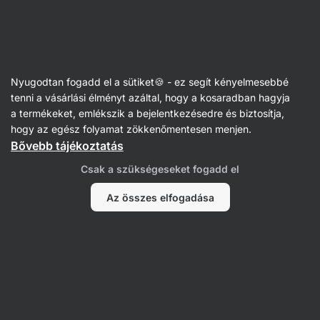
Vilgain
Receptek
Nyugodtan fogadd el a sütiket🍪 - ez segít kényelmesebbé
Töltött káposzta darált hússal
tenni a vásárlási élményt azáltal, hogy a kosaradban hagyja
a termékeket, emlékszik a bejelentkezésedre és biztosítja,
Karolína Kramářová
hogy az egész folyamat zökkenőmentesen menjen.
Bővebb tájékoztatás
30 perc
Megosztás
Kommentek
29
420
Csak a szükségeseket fogadd el
Az összes elfogadása