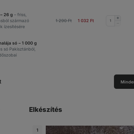
 – 26 g
– friss,
Mennyis
ásból származó
1 290 Ft
1 032
Ft
növelése
Mennyis
k ízesítésére
csökkent
alája só – 1 000 g
es só Pakisztánból,
rdőszobai
t
Minde
Elkészítés