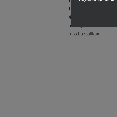
1/2 citromhéj
100 g ricotta
40 g parmezán sajt
himalájai só
friss bazsalikom