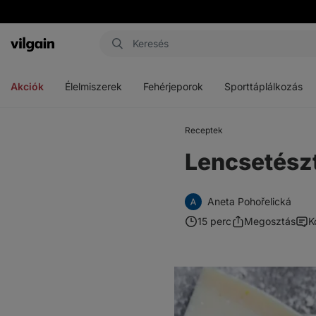
Vilgain
Menü
Menü
Menü
megnyitása
megnyitása
megnyitása
Akciók
Élelmiszerek
Fehérjeporok
Sporttáplálkozás
Receptek
Lencsetészt
Aneta Pohořelická
15 perc
Megosztás
K