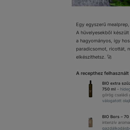
Egy egyszerű mealprep,
A hüvelyesekből készült
a hagyományos, így hos
paradicsomot, ricottát, n
elkészíthetsz. 🚀
A recepthez felhasznál
BIO extra szűz
750 ml
– hide
görög családi
válogatott ola
BIO Bors – 70
intenzív aroma
gazdálkodásb