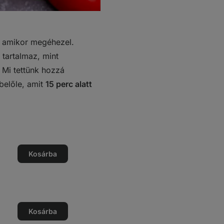
 amikor megéhezel.
tartalmaz, mint
Mi tettünk hozzá
 belőle, amit
15 perc alatt
ég
Kosárba
ég
ése
ég
Kosárba
ég
ése