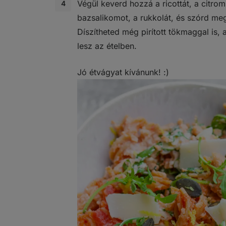
Végül keverd hozzá a ricottát, a citromh
bazsalikomot, a rukkolát, és szórd me
Díszítheted még pirított tökmaggal is,
lesz az ételben.
Jó étvágyat kívánunk! :)