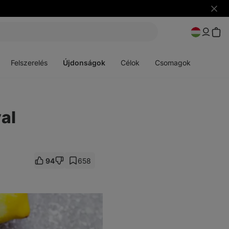
Figye
elrejt
Menü
Menü
megnyitása
megnyitása
Felszerelés
Újdonságok
Célok
Csomagok
al
94
658