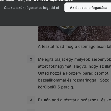
Csak a szükségeseket fogadd el
Az összes elfogadása
A tésztát főzd meg a csomagoláson talá
Melegíts olajat egy mélyebb serpenyő
áttört fokhagymát. Hagyd, hogy az illa
Öntsd hozzá a konzerv paradicsomot, í
bazsalikommal és rozmaringgal. Sózd,
körülbelül 5 percig.
Ezután add a tésztát a szószhoz, és k