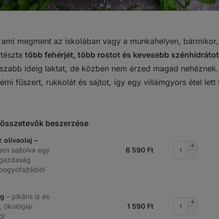
 ami megment az iskolában vagy a munkahelyen, bármikor,
 tészta
több fehérjét, több rostot és kevesebb szénhidrátot
szabb ideig laktat, de közben nem érzed magad nehéznek. 
émi fűszert, rukkolát és sajtot, így egy villámgyors étel lett
t összetevők beszerzése
 olívaolaj –
Mennyis
gen sajtolva egy
6 590
Ft
növelése
Mennyis
 gazdaság
csökkent
jbogyófajtáiból
 g
– pikáns íz és
Mennyis
, ökológiai
1 590
Ft
növelése
Mennyis
ól
csökkent