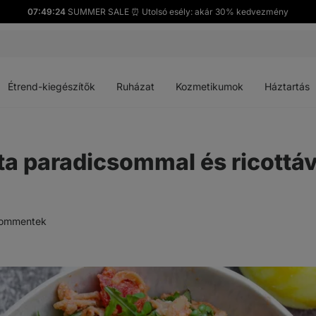
07:49:23
SUMMER SALE ⏰ Utolsó esély: akár 30% kedvezmény
Menü
Menü
Menü
Menü
megnyitása
megnyitása
megnyitása
megnyitása
Étrend-kiegészítők
Ruházat
Kozmetikumok
Háztartás
a paradicsommal és ricottáv
ommentek