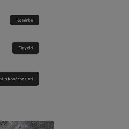
ég
Kosárba
ég
ése
Figyeld
nt a kosárhoz ad