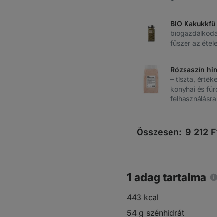
BIO Kakukkfű
biogazdálkod
fűszer az étele
Rózsaszín him
– tiszta, érték
konyhai és fü
felhasználásra
Összesen:
9 212
F
1 adag tartalma
443 kcal
54 g szénhidrát