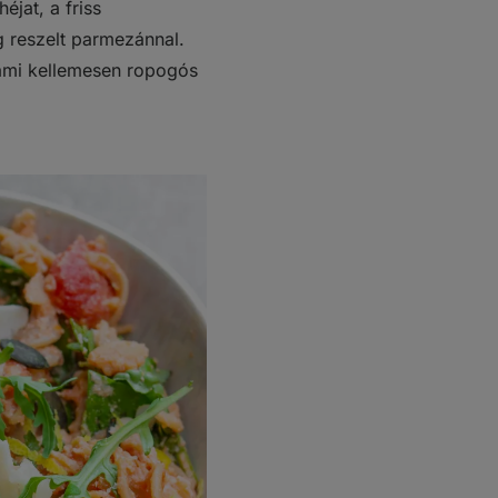
éjat, a friss
g reszelt parmezánnal.
 ami kellemesen ropogós