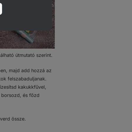
lható útmutató szerint.
ben, majd add hozzá az
tok felszabaduljanak.
zesítsd kakukkfűvel,
 borsozd, és főzd
everd össze.