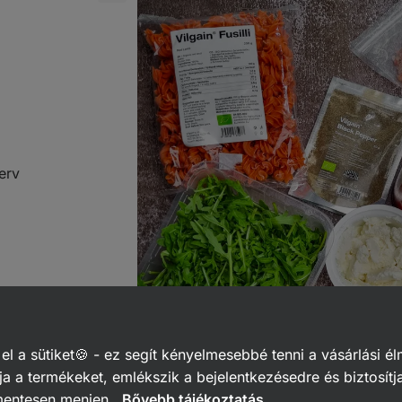
erv
 a sütiket🍪 - ez segít kényelmesebbé tenni a vásárlási él
a a termékeket, emlékszik a bejelentkezésedre és biztosítj
mentesen menjen.
Bővebb tájékoztatás