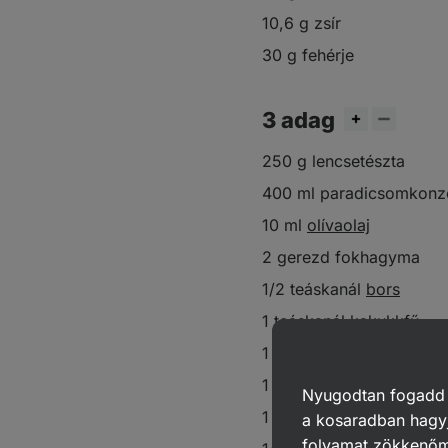
10,6 g zsír
30 g fehérje
3 adag
250 g lencsetészta
400 ml paradicsomkonz
10 ml
olívaolaj
2 gerezd fokhagyma
1/2 teáskanál
bors
1 teáskanál
kakukkfű
1 teáskanál rozmaring
1 teáskanál bazsalikom
Nyugodtan fogadd el
1 csésze rukkolából
a kosaradban hagyj
folyamat zökkenő