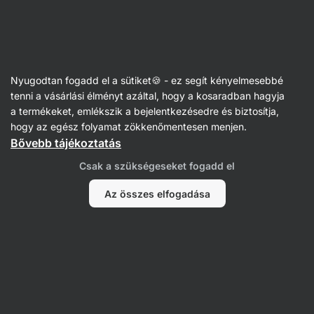
Vilgain
Receptek
Nyugodtan fogadd el a sütiket🍪 - ez segít kényelmesebbé
Krémes tészta csiperkegombával
tenni a vásárlási élményt azáltal, hogy a kosaradban hagyja
a termékeket, emlékszik a bejelentkezésedre és biztosítja,
és tejszínnel
hogy az egész folyamat zökkenőmentesen menjen.
Bővebb tájékoztatás
Nikoleta Kohútová
Csak a szükségeseket fogadd el
30 perc
Megosztás
Kommentek
3
29
571
Az összes elfogadása