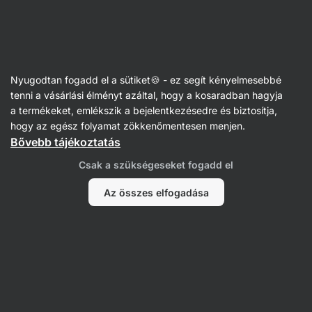
Vilgain
Receptek
Nyugodtan fogadd el a sütiket🍪 - ez segít kényelmesebbé
Céklás lepények tzatzikivel
tenni a vásárlási élményt azáltal, hogy a kosaradban hagyja
a termékeket, emlékszik a bejelentkezésedre és biztosítja,
Karolína Kramářová
hogy az egész folyamat zökkenőmentesen menjen.
Bővebb tájékoztatás
40 perc
Megosztás
Kommentek
13
267
Csak a szükségeseket fogadd el
Az összes elfogadása