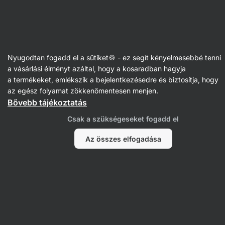
Vilgain
Receptek
Nyugodtan fogadd el a sütiket🍪 - ez segít kényelmesebbé tenni
Smoothie bowl erdei
a vásárlási élményt azáltal, hogy a kosaradban hagyja
a termékeket, emlékszik a bejelentkezésedre és biztosítja, hogy
gyümölcsökkel
az egész folyamat zökkenőmentesen menjen.
Bővebb tájékoztatás
Lucie Sovová
Csak a szükségeseket fogadd el
10 perc
Megosztás
Kommentek
1
69
382
Az összes elfogadása