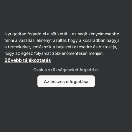
Vilgain
Receptek
Nyugodtan fogadd el a sütiket🍪 - ez segít kényelmesebbé
Csokoládés babka pekándióval
tenni a vásárlási élményt azáltal, hogy a kosaradban hagyja
a termékeket, emlékszik a bejelentkezésedre és biztosítja,
Kristína Močková
hogy az egész folyamat zökkenőmentesen menjen.
Bővebb tájékoztatás
65 perc
Megosztás
Kommentek
9
224
1072
Csak a szükségeseket fogadd el
Az összes elfogadása