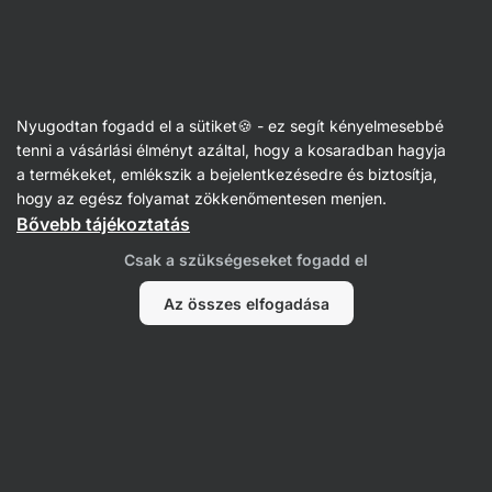
Vilgain
Receptek
Nyugodtan fogadd el a sütiket🍪 - ez segít kényelmesebbé
Házi kinder szelet fit köntösben
tenni a vásárlási élményt azáltal, hogy a kosaradban hagyja
a termékeket, emlékszik a bejelentkezésedre és biztosítja,
Michaela Dobiášová
hogy az egész folyamat zökkenőmentesen menjen.
Bővebb tájékoztatás
40 perc
Megosztás
Kommentek
11
126
751
Csak a szükségeseket fogadd el
Az összes elfogadása