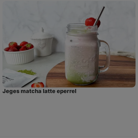
Jeges
matcha
latte
eperrel
Jeges matcha latte eperrel