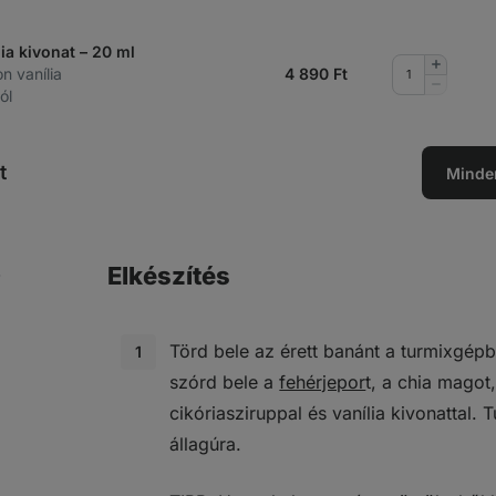
ia kivonat – 20 ml
Mennyis
on vanília
4 890
Ft
növelése
Mennyis
ól
csökkent
t
Minde
Elkészítés
Törd bele az érett banánt a turmixgépb
szórd bele a
fehérjepor
t, a chia magot
cikóriasziruppal és vanília kivonattal.
állagúra.