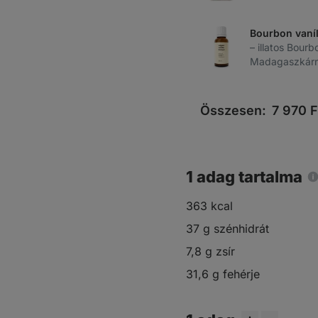
Bourbon vaníl
– illatos Bourb
Madagaszkárr
Összesen:
7 970
F
1 adag tartalma
363 kcal
37 g szénhidrát
7,8 g zsír
31,6 g fehérje