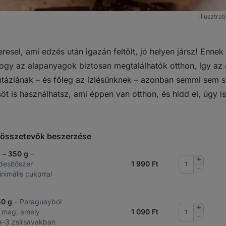
illusztra
resel, ami edzés után igazán feltölt, jó helyen jársz! Enne
ogy az alapanyagok biztosan megtalálhatók otthon, így az 
ntáziának – és főleg az ízlésünknek – azonban semmi sem sz
t is használhatsz, ami éppen van otthon, és hidd el, úgy i
t összetevők beszerzése
p – 350 g
–
Mennyis
desítőszer
1 990
Ft
növelése
Mennyis
inimális cukorral
csökkent
50 g
– Paraguayból
Mennyis
 mag, amely
1 090
Ft
növelése
Mennyis
-3 zsírsavakban
csökkent