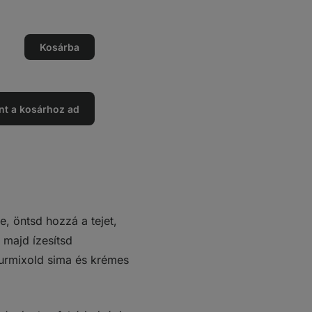
ég
Kosárba
ég
ése
nt a kosárhoz ad
e, öntsd hozzá a tejet,
, majd ízesítsd
 Turmixold sima és krémes