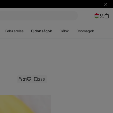
Figye
elrejt
Menü
Menü
megnyitása
megnyitása
Felszerelés
Újdonságok
Célok
Csomagok
21
236