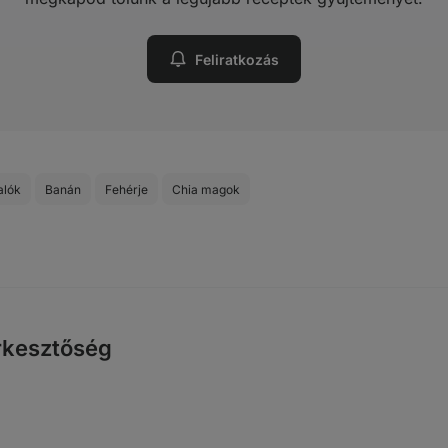
Feliratkozás
alók
Banán
Fehérje
Chia magok
rkesztőség