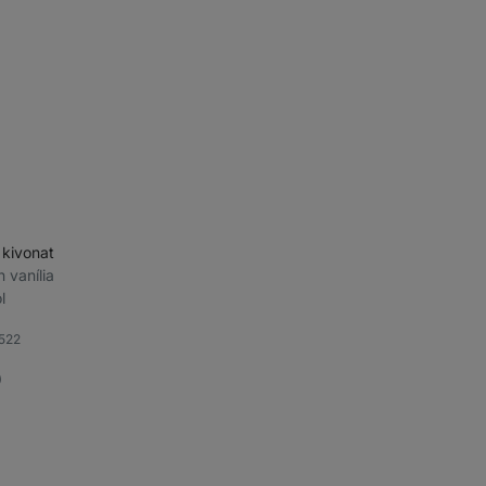
 kivonat
n vanília
l
522
vencek
)