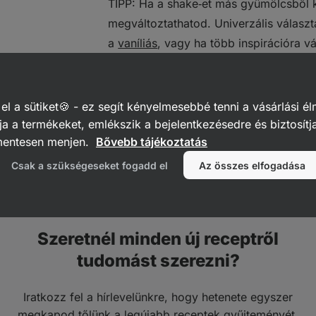
TIPP: Ha a shake‑et más gyümölcsből ké
megváltoztathatod. Univerzális válasz
a
vaníliás
, vagy ha több inspirációra 
a
Vilgain proteineink
kínálatát.
A kész keveréket csak öntsd át a ked
 a sütiket🍪 - ez segít kényelmesebbé tenni a vásárlási él
egy
shakerbe
, és fogyaszd.
a a termékeket, emlékszik a bejelentkezésedre és biztosítj
mentesen menjen.
Bővebb tájékoztatás
Jó étvágyat kívánunk! :)
Csak a szükségeseket fogadd el
Az összes elfogadása
Szeretnél minden új receptről
tudomást szerezni?
Iratkozz fel a hírlevelünkre, hogy hetenete egyszer
megkapod tőlünk a legújabb receptek gyűjteményét.