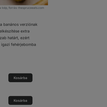
tív kép, forrás: thespruceeats.com
k a banános verziónak
elkészítése extra
ab határt, ezért
s igazi fehérjebomba
ég
Kosárba
ég
ése
ég
Kosárba
ég
ése