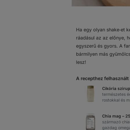
Ha egy olyan shake‑et ke
ráadásul az az előnye, h
egyszerű és gyors. A fa
bármilyen más gyümölcsö
lesz!
A recepthez felhasznál
Cikória sziru
természetes é
rostokkal és m
Chia mag – 2
származó chia
gazdag omega