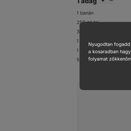
1 adag
1 banán
250 ml tej
30 g banánfehérje
1 kanál
cikória szirup
Nyugodtan fogadd el
1 teáskanál
chia mag
a kosaradban hagyj
folyamat zökkenő
5 csepp
vaníliakivonat