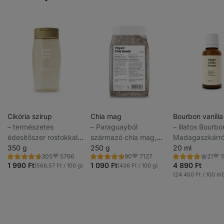
Cikória szirup
Chia mag
Bourbon vanília
⁠–⁠ természetes
⁠–⁠ Paraguayból
⁠–⁠ illatos Bourbo
édesítőszer rostokkal
származó chia mag,
Madagaszkárró
és minimális cukorral
350 g
amely gazdag omega-
250 g
20 ml
5766
7127
1
305
90
21
3 zsírsavakban
Értékelés
Értékelés
Értékelés
Kedvencek
Kedvencek
Ked
4.6/5,
4.9/5,
4.1/5,
1 990 Ft
1 090 Ft
4 890 Ft
(568,57 Ft / 100 g)
(436 Ft / 100 g)
305
90
21
(24 450 Ft / 100 ml
recenzję
recenzję
recenzję