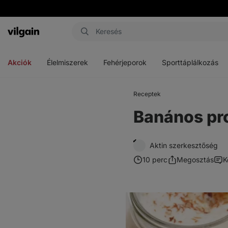
Vilgain
Menü
Menü
Menü
megnyitása
megnyitása
megnyitása
Akciók
Élelmiszerek
Fehérjeporok
Sporttáplálkozás
Receptek
Banános pr
Aktin szerkesztőség
10 perc
Megosztás
K