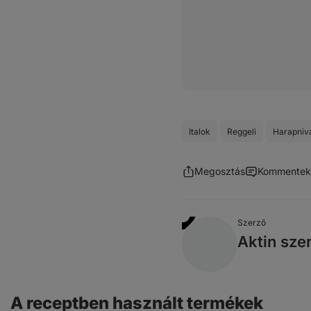
Italok
Reggeli
Harapniv
Megosztás
Kommentek
Szerző
Aktin sze
A receptben használt termékek