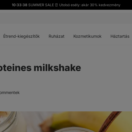
10:33:37
SUMMER SALE ⏰ Utolsó esély: akár 30% kedvezmény
Menü
Menü
Menü
Menü
megnyitása
megnyitása
megnyitása
megnyitása
Étrend-kiegészítők
Ruházat
Kozmetikumok
Háztartás
oteines milkshake
ommentek