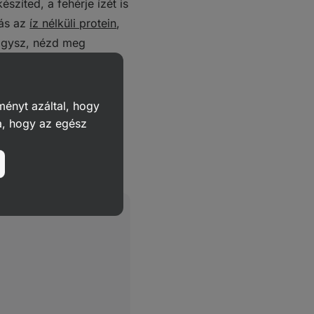
szíted, a fehérje ízét is
tás az
íz nélküli protein
,
vágysz, nézd meg
venc poharadba vagy
ményt azáltal, hogy
a, hogy az egész