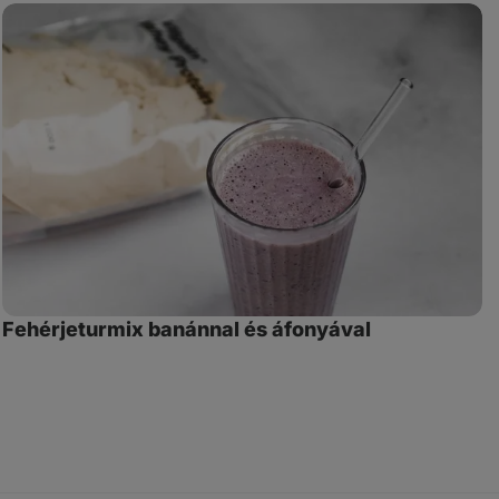
Fehérjeturmix
M
banánnal
L
és
áfonyával
Fehérjeturmix banánnal és áfonyával