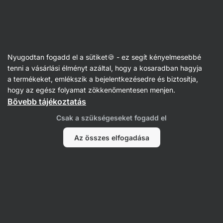
Vilgain
Receptek
Nyugodtan fogadd el a sütiket🍪 - ez segít kényelmesebbé
Reggeli quesadilla
tenni a vásárlási élményt azáltal, hogy a kosaradban hagyja
a termékeket, emlékszik a bejelentkezésedre és biztosítja,
Aneta Rokos
hogy az egész folyamat zökkenőmentesen menjen.
Bővebb tájékoztatás
5 perc
Megosztás
Kommentek
2
42
596
Csak a szükségeseket fogadd el
Az összes elfogadása