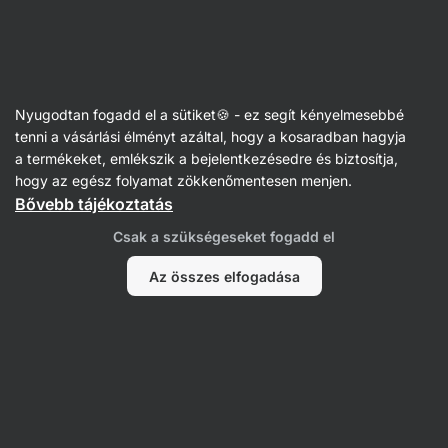
Vilgain
Receptek
Nyugodtan fogadd el a sütiket🍪 - ez segít kényelmesebbé
Omlett szendvics
tenni a vásárlási élményt azáltal, hogy a kosaradban hagyja
a termékeket, emlékszik a bejelentkezésedre és biztosítja,
Aneta Pohořelická
hogy az egész folyamat zökkenőmentesen menjen.
Bővebb tájékoztatás
15 perc
Megosztás
Kommentek
2
121
645
Csak a szükségeseket fogadd el
Az összes elfogadása