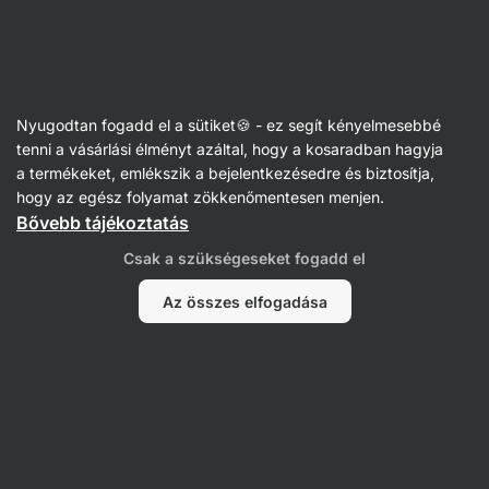
Vilgain
Receptek
Nyugodtan fogadd el a sütiket🍪 - ez segít kényelmesebbé
Lencsesaláta
tenni a vásárlási élményt azáltal, hogy a kosaradban hagyja
a termékeket, emlékszik a bejelentkezésedre és biztosítja,
Veronika Žmolilová
hogy az egész folyamat zökkenőmentesen menjen.
Bővebb tájékoztatás
45 perc
Megosztás
Kommentek
1
84
626
Csak a szükségeseket fogadd el
Az összes elfogadása