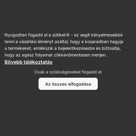
Vilgain
Ajándékok
Nyugodtan fogadd el a sütiket🍪 - ez segít kényelmesebbé
tenni a vásárlási élményt azáltal, hogy a kosaradban hagyja
a termékeket, emlékszik a bejelentkezésedre és biztosítja,
hogy az egész folyamat zökkenőmentesen menjen.
Bővebb tájékoztatás
Ajándékok
Ajándékok
nőknek
férfiaknak
Csak a szükségeseket fogadd el
A
i
Ajándékok a
Az összes elfogadása
Ajándékok
családnak
gyerekeknek
Szűrés
1
Gluténmentes
Az összes szűrő törlése