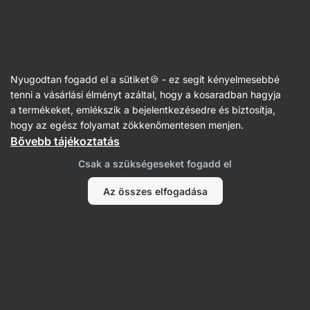
Vilgain
Receptek
Nyugodtan fogadd el a sütiket🍪 - ez segít kényelmesebbé
Házi csokoládéval bevont túrós
tenni a vásárlási élményt azáltal, hogy a kosaradban hagyja
a termékeket, emlékszik a bejelentkezésedre és biztosítja,
rudak
hogy az egész folyamat zökkenőmentesen menjen.
Bővebb tájékoztatás
Aktin szerkesztőség
Csak a szükségeseket fogadd el
15 perc
Megosztás
Kommentek
201
1298
Az összes elfogadása