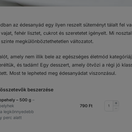
ban az édesanyád egy ilyen reszelt süteményt tálalt fel v
vajat, fehér lisztet, cukrot és szeretetet igényelt. Mi noszta
 szinte megkülönböztethetetlen változatot.
lót, amely nem illik bele az egészséges életmód kategóri
réltük, és tadám! Egy desszert, amely ötvözi a régi jó klas
tett. Most te lepheted meg édesanyádat viszonzásul.
t összetevők beszerzése
bpehely – 500 g
–
Mennyis
 pelyhek
790
Ft
növelése
Mennyis
 a legkönnyedebb
csökkent
 perc alatt