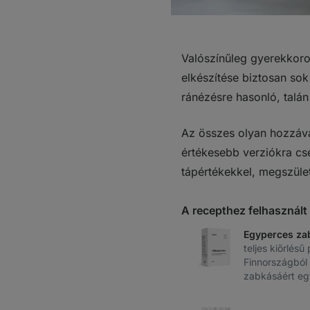
Valószínűleg gyerekkorod
elkészítése biztosan sok 
ránézésre hasonló, talán
Az összes olyan hozzáva
értékesebb verziókra cse
tápértékekkel, megszüle
A recepthez felhasznál
Egyperces za
teljes kiőrlésű
Finnországból
zabkásáért egy