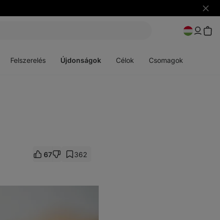
Figye
elrejt
Menü
Menü
megnyitása
megnyitása
Felszerelés
Újdonságok
Célok
Csomagok
67
362