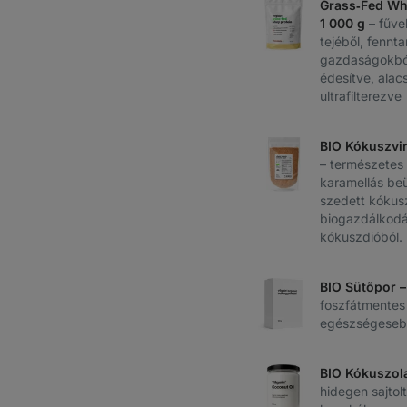
Grass‑Fed Wh
1 000 g
– fűve
tejéből, fennta
gazdaságokból
édesítve, ala
ultrafilterezve
BIO Kókuszvir
– természetes
karamellás beü
szedett kókus
biogazdálkod
kókuszdióból.
BIO Sütőpor –
foszfátmentes
egészségeseb
BIO Kókuszol
hidegen sajtol