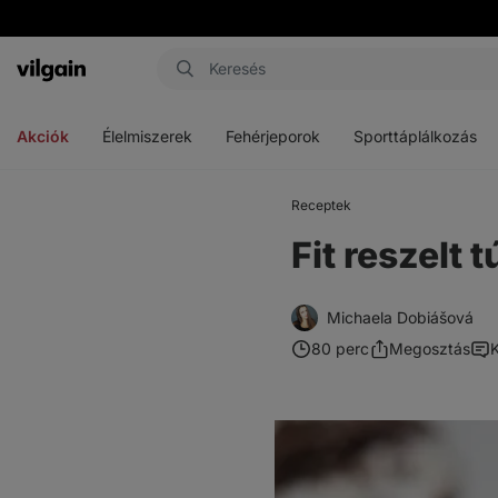
Vilgain
Menü
Menü
Menü
megnyitása
megnyitása
megnyitása
Akciók
Élelmiszerek
Fehérjeporok
Sporttáplálkozás
Receptek
Fit reszelt
Michaela Dobiášová
80 perc
Megosztás