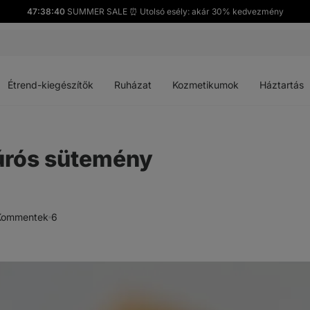
47:38:39
SUMMER SALE ⏰ Utolsó esély: akár 30% kedvezmény
Menü
Menü
Menü
Menü
megnyitása
megnyitása
megnyitása
megnyitása
Étrend-kiegészítők
Ruházat
Kozmetikumok
Háztartás
 túrós sütemény
Kommentek
6