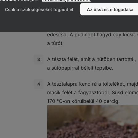
tedd egy órára hűtőbe, a másikat a fa
Csak a szükségeseket fogadd el
Az összes elfogadása
Közben készítsd elő a tölteléket. A pud
útmutató szerint főzd meg, majd Flav
édesítsd. A pudingot hagyd egy kicsit 
a túrót.
A tészta felét, amit a hűtőben tartottá
a sütőpapírral bélelt tepsibe.
A tésztalapra kend rá a tölteléket, majd
másik felét a fagyasztóból. Süsd előme
170 °C‑on körülbelül 40 percig.