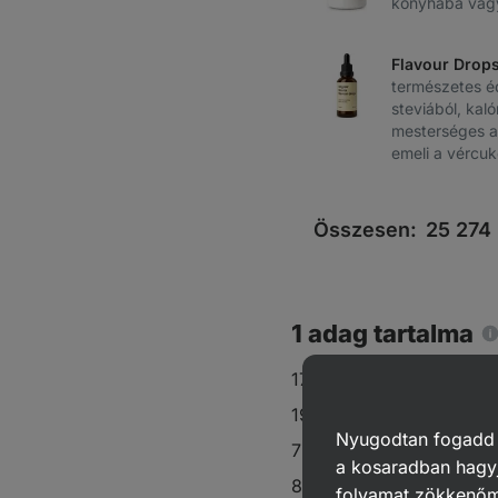
konyhába vag
Flavour Drop
természetes é
steviából, kaló
mesterséges a
emeli a vércuk
Összesen:
25 274
1 adag tartalma
173 kcal
19 g szénhidrát
Nyugodtan fogadd el
7 g zsír
a kosaradban hagyj
8,5 g fehérje
folyamat zökkenő