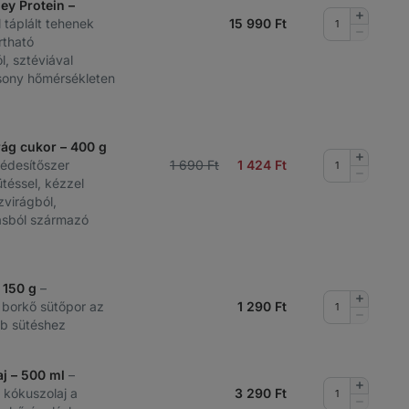
ey Protein –
Mennyis
l táplált tehenek
15 990
Ft
növelése
Mennyis
rtható
csökkent
, sztéviával
csony hőmérsékleten
ág cukor – 400 g
Mennyis
 édesítőszer
1 690 Ft
1 424
Ft
növelése
Mennyis
téssel, kézzel
csökkent
zvirágból,
ásból származó
 150 g
–
Mennyis
 borkő sütőpor az
1 290
Ft
növelése
Mennyis
b sütéshez
csökkent
aj – 500 ml
–
Mennyis
t kókuszolaj a
3 290
Ft
növelése
Mennyis