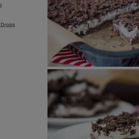
g
r Drops