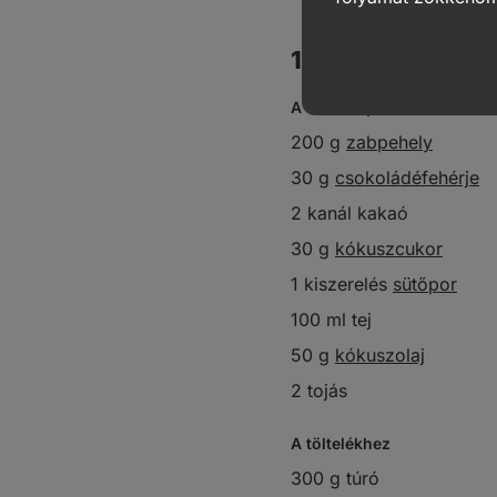
12 adag
A tésztalapra
200 g
zabpehely
30 g
csokoládéfehérje
2 kanál kakaó
30 g
kókuszcukor
1 kiszerelés
sütőpor
100 ml tej
50 g
kókuszolaj
2 tojás
A töltelékhez
300 g túró