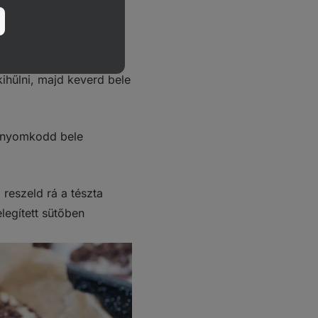
gyasztóba.
ingot a használati
drops cseppekkel
kihűlni, majd keverd bele
l, nyomkodd bele
 reszeld rá a tészta
legített sütőben