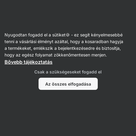
Vilgain
Receptek
Nyugodtan fogadd el a sütiket🍪 - ez segít kényelmesebbé
Csokoládés sajttorta
tenni a vásárlási élményt azáltal, hogy a kosaradban hagyja
a termékeket, emlékszik a bejelentkezésedre és biztosítja,
Lea Půčková
hogy az egész folyamat zökkenőmentesen menjen.
Bővebb tájékoztatás
40 perc
Megosztás
Kommentek
32
484
Csak a szükségeseket fogadd el
Az összes elfogadása