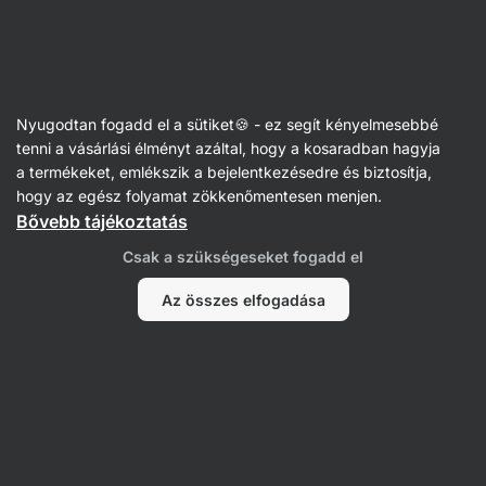
Vilgain
Receptek
Nyugodtan fogadd el a sütiket🍪 - ez segít kényelmesebbé
Extra csokoládés sajttorta tepsiben
tenni a vásárlási élményt azáltal, hogy a kosaradban hagyja
a termékeket, emlékszik a bejelentkezésedre és biztosítja,
Kristína Močková
hogy az egész folyamat zökkenőmentesen menjen.
Bővebb tájékoztatás
90 perc
Megosztás
Kommentek
1
71
488
Csak a szükségeseket fogadd el
Az összes elfogadása